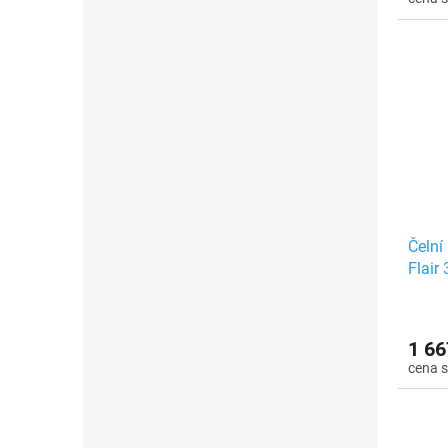
Čelní
Flair
1 66