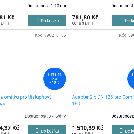
Dostupnost: 1-10 dní
Dostupnost:
81 Kč
781,80 Kč
Do košíku
Do k
Kód:
990210155
Kód:
99
1 171,52
1
Kč
–10 %
na omítku pro třístupňový
Adaptér 2 x DN 125 pro Comf
nač
180
Dostupnost: 3-4 týdny
Dostupnost:
4,37 Kč
1 510,89 Kč
Do košíku
Do k