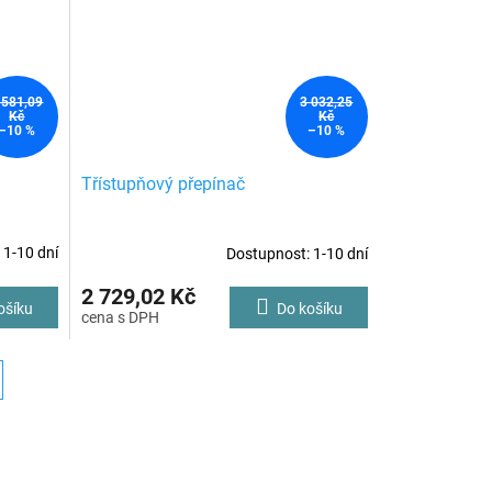
 581,09
3 032,25
Kč
Kč
–10 %
–10 %
Třístupňový přepínač
 1-10 dní
Dostupnost: 1-10 dní
2 729,02 Kč
ošíku
Do košíku