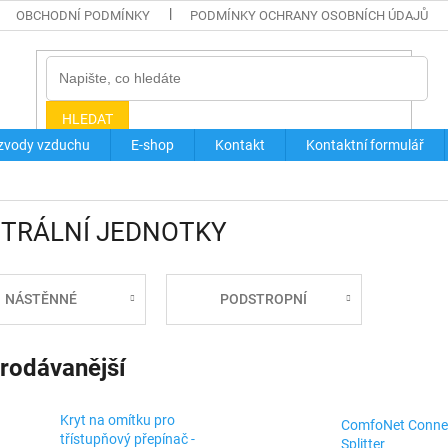
OBCHODNÍ PODMÍNKY
PODMÍNKY OCHRANY OSOBNÍCH ÚDAJŮ
HLEDAT
zvody vzduchu
E-shop
Kontakt
Kontaktní formulář
TRÁLNÍ JEDNOTKY
NÁSTĚNNÉ
PODSTROPNÍ
rodávanější
Kryt na omítku pro
ComfoNet Conne
třístupňový přepínač -
Splitter