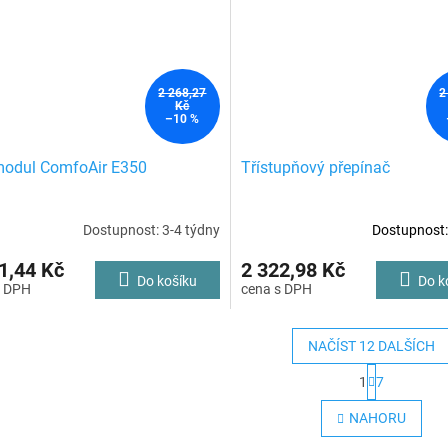
2 268,27
2
Kč
–10 %
modul ComfoAir E350
Třístupňový přepínač
Dostupnost: 3-4 týdny
Dostupnost:
1,44 Kč
2 322,98 Kč
Do košíku
Do k
NAČÍST 12 DALŠÍCH
S
1
7
t
O
r
v
NAHORU
á
l
n
á