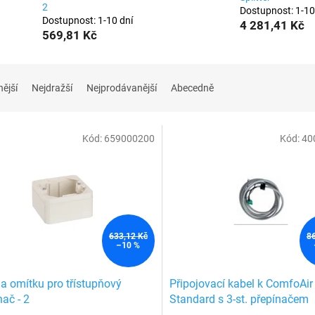
2
Dostupnost: 1-10
Dostupnost: 1-10 dní
4 281,41 Kč
569,81 Kč
nější
Nejdražší
Nejprodávanější
Abecedně
Kód:
659000200
Kód:
40
633,12 Kč
8
–10 %
na omítku pro třístupňový
Připojovací kabel k ComfoAir
nač - 2
Standard s 3-st. přepínačem