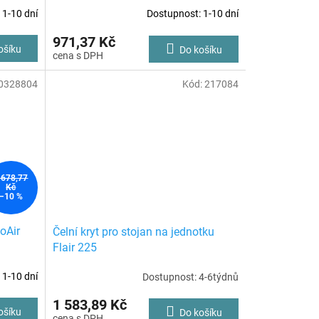
 1-10 dní
Dostupnost: 1-10 dní
971,37 Kč
ošíku
Do košíku
0328804
Kód:
217084
 678,77
Kč
–10 %
oAir
Čelní kryt pro stojan na jednotku
Flair 225
 1-10 dní
Dostupnost: 4-6týdnů
1 583,89 Kč
ošíku
Do košíku