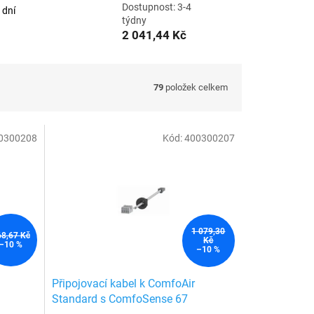
Dostupnost: 3-4
 dní
týdny
2 041,44 Kč
79
položek celkem
0300208
Kód:
400300207
1 079,30
68,67 Kč
Kč
–10 %
–10 %
Připojovací kabel k ComfoAir
Standard s ComfoSense 67