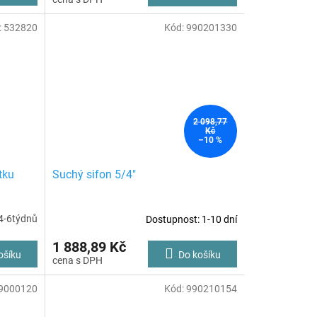
:
532820
Kód:
990201330
2 098,77
Kč
–10 %
tku
Suchý sifon 5/4″
4-6týdnů
Dostupnost: 1-10 dní
1 888,89 Kč
ošíku
Do košíku
9000120
Kód:
990210154