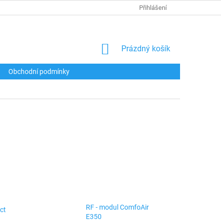
Přihlášení
NÁKUPNÍ
Prázdný košík
KOŠÍK
Obchodní podmínky
RF - modul ComfoAir
ct
E350