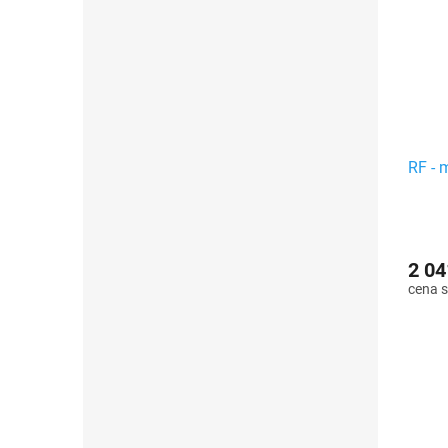
RF - 
2 04