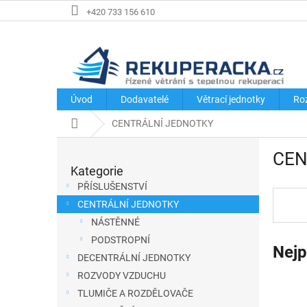
Přejít
+420 733 156 610
na
obsah
Úvod
Dodavatelé
Větrací jednotky
Ro
Domů
CENTRÁLNÍ JEDNOTKY
P
CEN
o
Kategorie
Přeskočit
s
kategorie
PŘÍSLUŠENSTVÍ
t
CENTRÁLNÍ JEDNOTKY
r
NÁSTĚNNÉ
a
PODSTROPNÍ
Nejp
n
DECENTRÁLNÍ JEDNOTKY
n
ROZVODY VZDUCHU
í
TLUMIČE A ROZDĚLOVAČE
p