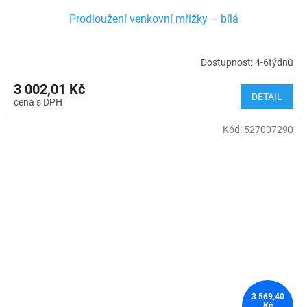
Prodloužení venkovní mřížky – bílá
Dostupnost: 4-6týdnů
3 002,01 Kč
DETAIL
Kód:
527007290
3 569,40
Kč