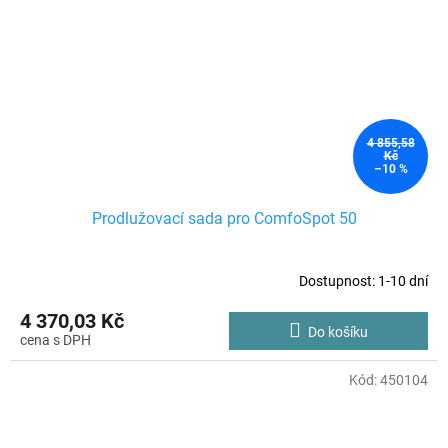
4 855,58
Kč
–10 %
Prodlužovací sada pro ComfoSpot 50
Dostupnost: 1-10 dní
4 370,03 Kč
Do košíku
Kód:
450104