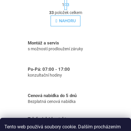
S
1
3
t
O
r
33
položek celkem
v
á
NAHORU
n
l
k
á
o
d
v
á
a
Montáž a servis
n
c
s možností prodloužení záruky
í
í
p
r
Po-Pá: 07:00 - 17:00
v
konzultační hodiny
k
y
v
Cenová nabídka do 5 dnů
ý
Bezplatná cenová nabídka
p
i
s
Telefonické kontakty
Podpora e-shop: tel.: 733 156 610
u
Tento web používá soubory cookie. Dalším procházením
Zakázky: tel.: 733 156 634