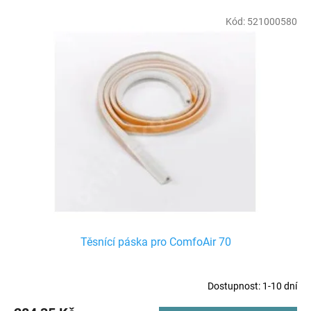
í
V
Kód:
521000580
p
ý
r
p
o
i
d
s
u
p
k
r
t
o
ů
d
u
k
t
ů
Těsnící páska pro ComfoAir 70
Dostupnost: 1-10 dní