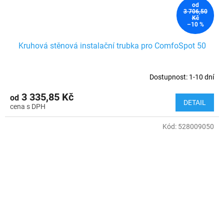
od
3 706,50
Kč
–10 %
Kruhová stěnová instalační trubka pro ComfoSpot 50
Dostupnost: 1-10 dní
3 335,85 Kč
od
DETAIL
Kód:
528009050