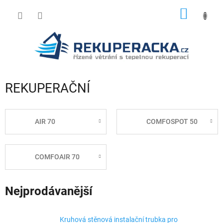
Přejít
NÁKUP
na
obsah
KOŠÍK
REKUPERAČNÍ
AIR 70
COMFOSPOT 50
COMFOAIR 70
Nejprodávanější
Kruhová stěnová instalační trubka pro