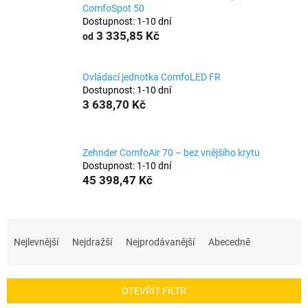
ComfoSpot 50
Dostupnost: 1-10 dní
3 335,85 Kč
od
Ovládací jednotka ComfoLED FR
Dostupnost: 1-10 dní
3 638,70 Kč
Zehnder ComfoAir 70 – bez vnějšího krytu
Dostupnost: 1-10 dní
45 398,47 Kč
Ř
a
Nejlevnější
Nejdražší
Nejprodávanější
Abecedně
z
e
OTEVŘÍT FILTR
n