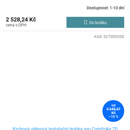
Dostupnost: 1-10 dní
2 528,24 Kč
Do košíku
Kód:
527005200
od
3 245,37
Kč
–10 %
Kruhová stěnová instalační trubka pro ComfoAir 70