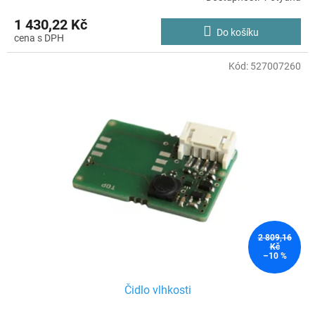
1 430,22 Kč
Do košíku
Kód:
527007260
2 809,16
Kč
–10 %
Čidlo vlhkosti