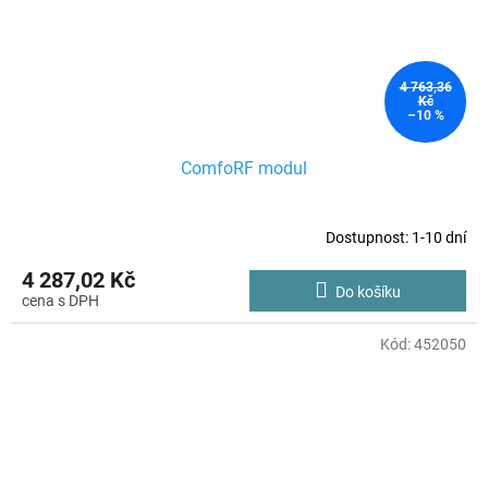
4 763,36
Kč
–10 %
ComfoRF modul
Dostupnost: 1-10 dní
4 287,02 Kč
Do košíku
Kód:
452050