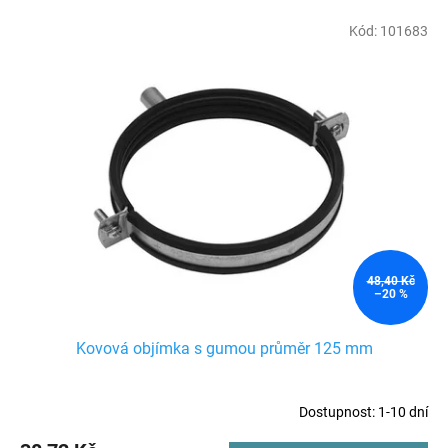
í
V
Kód:
101683
p
ý
r
p
o
i
d
s
u
p
k
r
t
o
ů
d
u
k
48,40 Kč
–20 %
t
ů
Kovová objímka s gumou průměr 125 mm
Dostupnost: 1-10 dní