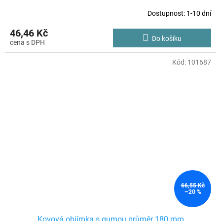
Dostupnost: 1-10 dní
46,46 Kč
Do košíku
Kód:
101687
66,55 Kč
–20 %
Kovová objímka s gumou průměr 180 mm