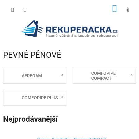
Přejít
NÁKUP
na
obsah
KOŠÍK
PEVNÉ PĚNOVÉ
COMFOPIPE
AERFOAM
COMPACT
COMFOPIPE PLUS
Nejprodávanější