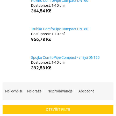
Koleno ComfoPipe Compact DN160
Dostupnost: 1-10 dní
364,54 Kč
Trubka ComfoPipe Compact DN160
Dostupnost: 1-10 dní
956,78 Kč
Spojka ComfoPipe Compact - vnější DN160
Dostupnost: 1-10 dní
392,58 Kč
Ř
a
Nejlevnější
Nejdražší
Nejprodávanější
Abecedně
z
e
OTEVŘÍT FILTR
n