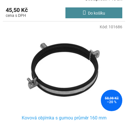
45,50 Kč
Do košíku
Kód:
101686
58,08 Kč
–20 %
Kovová objímka s gumou průměr 160 mm