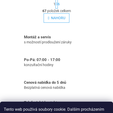
S
1
6
t
O
r
67
položek celkem
v
á
NAHORU
n
l
k
á
o
d
v
á
a
Montáž a servis
n
c
s možností prodloužení záruky
í
í
p
r
Po-Pá: 07:00 - 17:00
v
konzultační hodiny
k
y
v
Cenová nabídka do 5 dnů
ý
Bezplatná cenová nabídka
p
i
s
Telefonické kontakty
Podpora e-shop: tel.: 733 156 610
u
Tento web používá soubory cookie. Dalším procházením
Zakázky: tel.: 733 156 634