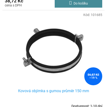
38,72 Kč
Do košíku
Kód:
101685
56,87 Kč
–19 %
Kovová objímka s gumou průměr 150 mm
Dostupnost: 1-10 dní