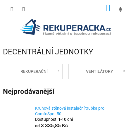
Přejít
NÁKUP
na
obsah
KOŠÍK
DECENTRÁLNÍ JEDNOTKY
REKUPERAČNÍ
VENTILÁTORY
Nejprodávanější
Kruhová stěnová instalační trubka pro
ComfoSpot 50
Dostupnost: 1-10 dní
3 335,85 Kč
od