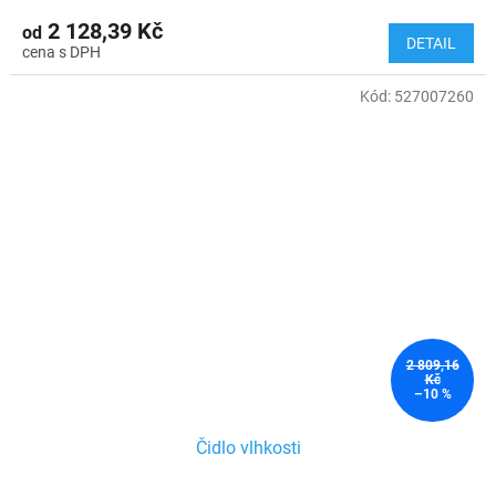
2 128,39 Kč
od
DETAIL
Kód:
527007260
2 809,16
Kč
–10 %
Čidlo vlhkosti