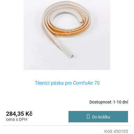
p
o
i
d
s
u
p
k
r
t
o
ů
d
u
k
t
ů
Těsnící páska pro ComfoAir 70
Dostupnost: 1-10 dní
284,35 Kč
Do košíku
Kód:
450105