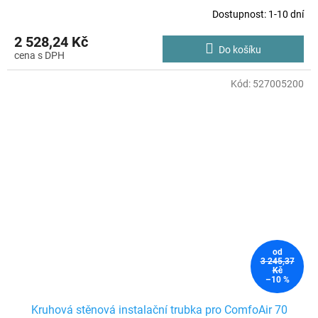
Dostupnost: 1-10 dní
2 528,24 Kč
Do košíku
Kód:
527005200
od
3 245,37
Kč
–10 %
Kruhová stěnová instalační trubka pro ComfoAir 70