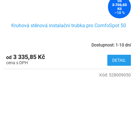
od
3 706,50
Kč
–10 %
Kruhová stěnová instalační trubka pro ComfoSpot 50
Dostupnost: 1-10 dní
3 335,85 Kč
od
DETAIL
Kód:
528009050