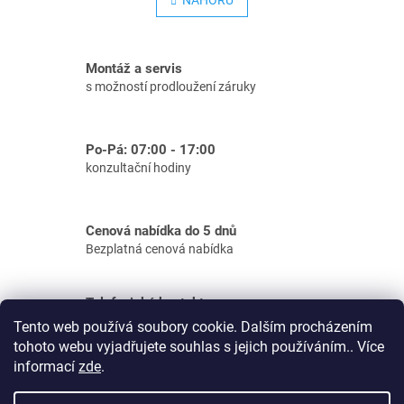
NAHORU
n
l
k
á
o
d
v
á
a
Montáž a servis
n
c
s možností prodloužení záruky
í
í
p
r
Po-Pá: 07:00 - 17:00
v
konzultační hodiny
k
y
v
Cenová nabídka do 5 dnů
ý
Bezplatná cenová nabídka
p
i
s
Telefonické kontakty
Podpora e-shop: tel.: 733 156 610
u
Tento web používá soubory cookie. Dalším procházením
Zakázky: tel.: 733 156 634
tohoto webu vyjadřujete souhlas s jejich používáním.. Více
informací
zde
.
Z