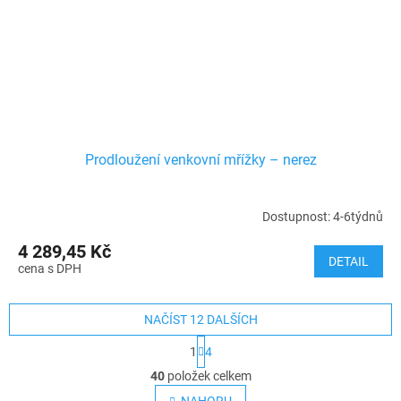
Prodloužení venkovní mřížky – nerez
Dostupnost: 4-6týdnů
4 289,45 Kč
DETAIL
NAČÍST 12 DALŠÍCH
S
1
4
t
O
r
40
položek celkem
v
á