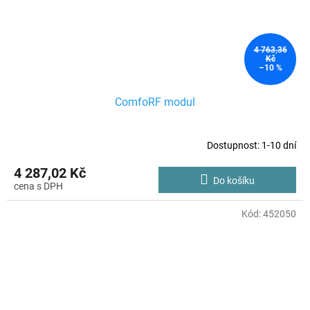
4 763,36
Kč
–10 %
ComfoRF modul
Dostupnost: 1-10 dní
4 287,02 Kč
Do košíku
Kód:
452050