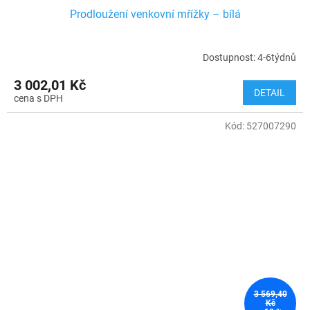
Prodloužení venkovní mřížky – bílá
Dostupnost: 4-6týdnů
3 002,01 Kč
DETAIL
Kód:
527007290
3 569,40
Kč