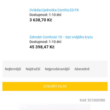
Ovládací jednotka ComfoLED FR
Dostupnost: 1-10 dní
3 638,70 Kč
Zehnder ComfoAir 70 – bez vnějšího krytu
Dostupnost: 1-10 dní
45 398,47 Kč
Ř
a
Nejlevnější
Nejdražší
Nejprodávanější
Abecedně
z
e
OTEVŘÍT FILTR
n
í
V
Kód:
521000580
p
ý
r