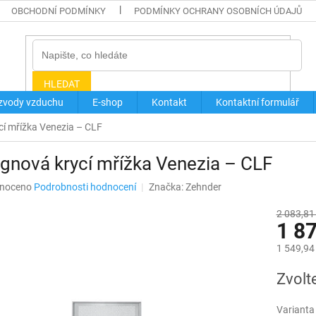
OBCHODNÍ PODMÍNKY
PODMÍNKY OCHRANY OSOBNÍCH ÚDAJŮ
HLEDAT
zvody vzduchu
E-shop
Kontakt
Kontaktní formulář
cí mřížka Venezia – CLF
gnová krycí mřížka Venezia – CLF
né
noceno
Podrobnosti hodnocení
Značka:
Zehnder
ní
u
2 083,81
1 8
1 549,94
Měrná
Zvolt
ek.
cena:
Varianta