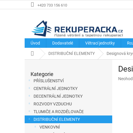
Přejít
+420 733 156 610
na
obsah
Úvod
Dodavatelé
Větrací jednotky
Ro
Domů
DISTRIBUČNÍ ELEMENTY
Designová kry
P
Desi
o
Kategorie
Přeskočit
s
Průměr
Neohod
kategorie
PŘÍSLUŠENSTVÍ
hodnoce
t
CENTRÁLNÍ JEDNOTKY
produkt
r
je
DECENTRÁLNÍ JEDNOTKY
a
0,0
ROZVODY VZDUCHU
z
n
TLUMIČE A ROZDĚLOVAČE
5
n
hvězdič
DISTRIBUČNÍ ELEMENTY
í
VENKOVNÍ
p