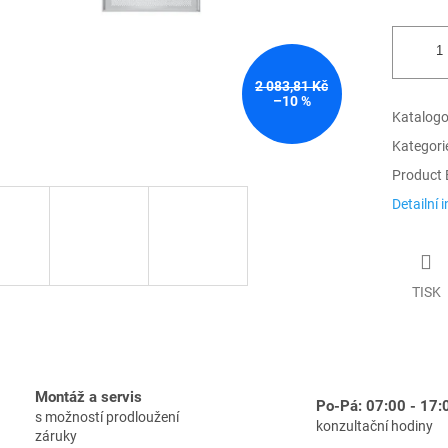
2 083,81 Kč
–10 %
Katalogov
Kategori
Product 
Detailní 
TISK
Montáž a servis
Po-Pá: 07:00 - 17:
s možností prodloužení
konzultační hodiny
záruky