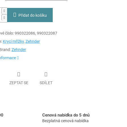
Přidat do košíku
é číslo:
990322086,
990322087
e:
Krycí mřížky
,
Zehnder
Brand:
Zehnder
informace
ZEPTAT SE
SDÍLET
00
Cenová nabídka do 5 dnů
Bezplatná cenová nabídka