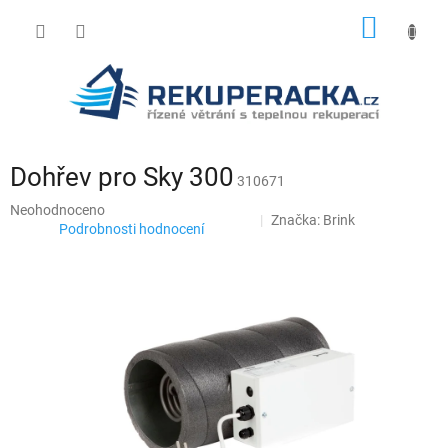
Přejít
NÁKUP
na
obsah
KOŠÍK
Dohřev pro Sky 300
310671
Průměrné
Neohodnoceno
Značka:
Brink
hodnocení
Podrobnosti hodnocení
produktu
je
0,0
z
5
hvězdiček.