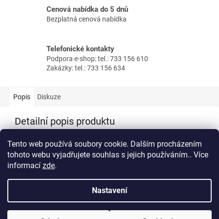
Cenová nabídka do 5 dnů
Bezplatná cenová nabídka
Telefonické kontakty
Podpora e-shop: tel.: 733 156 610
Zakázky: tel.: 733 156 634
Popis
Diskuze
Detailní popis produktu
Předehřev přívodu vzduchu pro jednotku Brink Renovent Sky
Tento web používá soubory cookie. Dalším procházením
300.
tohoto webu vyjadřujete souhlas s jejich používáním.. Více
informací
zde
.
Z
á
Nastavení
Vytvořil Shoptet
p
a