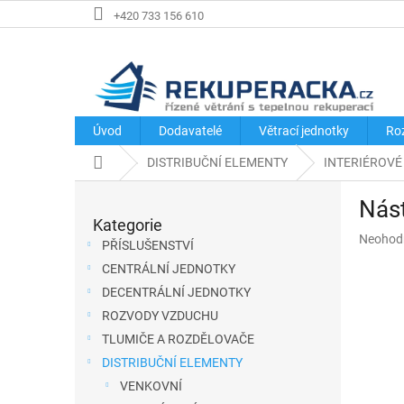
Přejít
+420 733 156 610
na
obsah
Úvod
Dodavatelé
Větrací jednotky
Ro
Domů
DISTRIBUČNÍ ELEMENTY
INTERIÉROVÉ
P
Nást
o
Kategorie
Přeskočit
s
Průměr
Neohod
kategorie
PŘÍSLUŠENSTVÍ
hodnoce
t
CENTRÁLNÍ JEDNOTKY
produkt
r
je
DECENTRÁLNÍ JEDNOTKY
a
0,0
ROZVODY VZDUCHU
z
n
TLUMIČE A ROZDĚLOVAČE
5
n
hvězdič
DISTRIBUČNÍ ELEMENTY
í
VENKOVNÍ
p