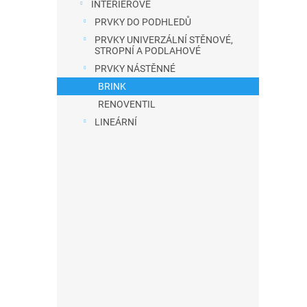
INTERIÉROVÉ
a
PRVKY DO PODHLEDŮ
n
PRVKY UNIVERZÁLNÍ STĚNOVÉ,
e
STROPNÍ A PODLAHOVÉ
l
PRVKY NÁSTĚNNÉ
BRINK
RENOVENTIL
LINEÁRNÍ