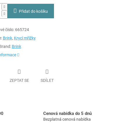
Přidat do košíku
é číslo:
665724
e:
Brink
,
Krycí mřížky
Brand:
Brink
informace
ZEPTAT SE
SDÍLET
00
Cenová nabídka do 5 dnů
Bezplatná cenová nabídka