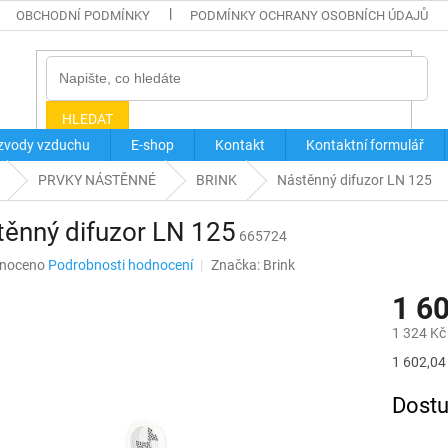
OBCHODNÍ PODMÍNKY
PODMÍNKY OCHRANY OSOBNÍCH ÚDAJŮ
HLEDAT
zvody vzduchu
E-shop
Kontakt
Kontaktní formulář
PRVKY NÁSTĚNNÉ
BRINK
Nástěnný difuzor LN 125
ěnný difuzor LN 125
665724
né
noceno
Podrobnosti hodnocení
Značka:
Brink
ní
1 6
u
1 324 Kč
Měrná
1 602,04 
cena:
ek.
Dostu