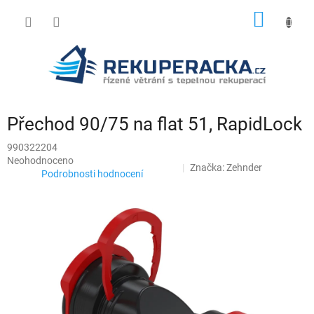
Přejít
NÁKUP
na
obsah
KOŠÍK
Přechod 90/75 na flat 51, RapidLock
990322204
Průměrné
Neohodnoceno
Značka:
Zehnder
hodnocení
Podrobnosti hodnocení
produktu
je
0,0
z
5
hvězdiček.