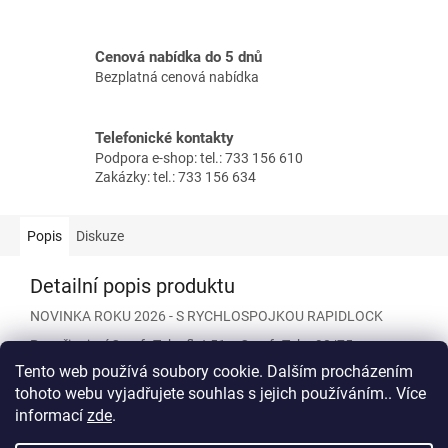
Cenová nabídka do 5 dnů
Bezplatná cenová nabídka
Telefonické kontakty
Podpora e-shop: tel.: 733 156 610
Zakázky: tel.: 733 156 634
Popis
Diskuze
Detailní popis produktu
NOVINKA ROKU 2026 - S RYCHLOSPOJKOU RAPIDLOCK
Pro připojení ComfoTube flat 51 a ComfoTube 90/75.
Tento web používá soubory cookie. Dalším procházením
Neobsahuje O-kroužky, nutno objednat zvlášť.
tohoto webu vyjadřujete souhlas s jejich používáním.. Více
informací
zde
.
Z