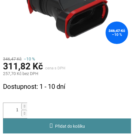
346,47 Kč
–10 %
346,47 Kč
–10 %
311,82 Kč
257,70 Kč bez DPH
Měrná
Dostupnost: 1 - 10 dní
cena:
Přidat do košíku