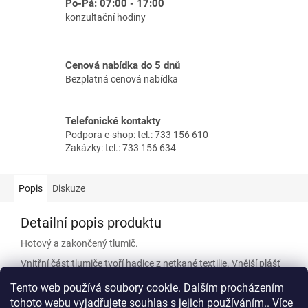
Po-Pá: 07:00 - 17:00
konzultační hodiny
Cenová nabídka do 5 dnů
Bezplatná cenová nabídka
Telefonické kontakty
Podpora e-shop: tel.: 733 156 610
Zakázky: tel.: 733 156 634
Popis
Diskuze
Detailní popis produktu
Hotový a zakončený tlumič.
Vnitřní část tlumiče tvoří hadice z netkané textilie. Vnější plášť
je tvořen hadicí z laminovaného hliníku. Uvnitř je minerální
Tento web používá soubory cookie. Dalším procházením
hlukově pohltivá izolace o tloušťkách 25 a 50 mm.
tohoto webu vyjadřujete souhlas s jejich používáním.. Více