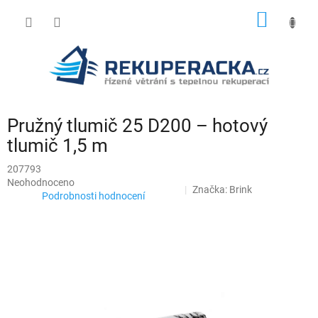
Přejít
NÁKUP
na
obsah
KOŠÍK
Pružný tlumič 25 D200 – hotový
tlumič 1,5 m
207793
Průměrné
Neohodnoceno
Značka:
Brink
hodnocení
Podrobnosti hodnocení
produktu
je
0,0
z
5
hvězdiček.