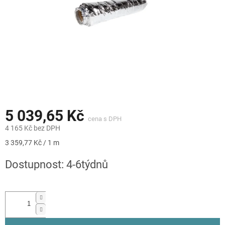
5 039,65 Kč
4 165 Kč bez DPH
Měrná
3 359,77 Kč / 1 m
cena:
Dostupnost: 4-6týdnů