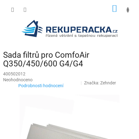
Přejít
NÁKUP
na
obsah
KOŠÍK
Sada filtrů pro ComfoAir
Q350/450/600 G4/G4
400502012
Průměrné
Neohodnoceno
Značka:
Zehnder
hodnocení
Podrobnosti hodnocení
produktu
je
0,0
z
5
hvězdiček.