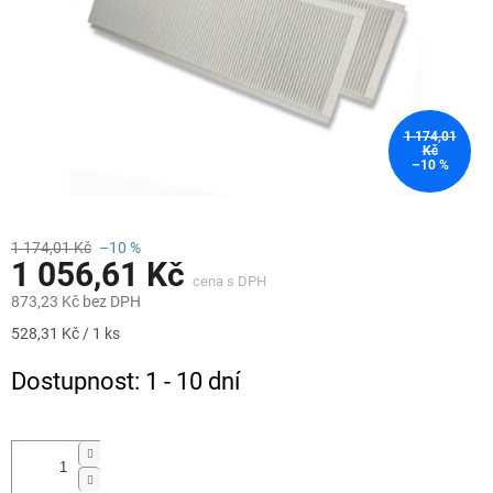
1 174,01
Kč
–10 %
1 174,01 Kč
–10 %
1 056,61 Kč
873,23 Kč bez DPH
Měrná
528,31 Kč / 1 ks
cena:
Dostupnost: 1 - 10 dní