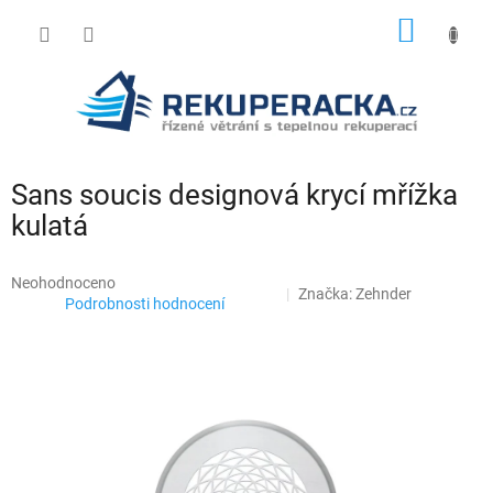
Přejít
NÁKUP
na
obsah
KOŠÍK
Sans soucis designová krycí mřížka
kulatá
Průměrné
Neohodnoceno
Značka:
Zehnder
hodnocení
Podrobnosti hodnocení
produktu
je
0,0
z
5
hvězdiček.