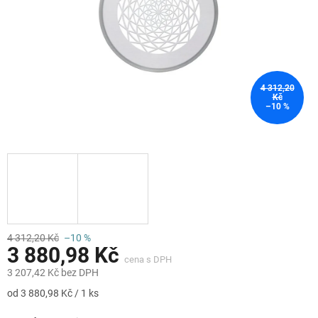
4 312,20
Kč
–10 %
4 312,20 Kč
–10 %
3 880,98 Kč
3 207,42 Kč bez DPH
Měrná
od 3 880,98 Kč / 1 ks
cena: