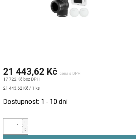
21 443,62 Kč
17 722 Kč bez DPH
Měrná
21 443,62 Kč / 1 ks
cena:
Dostupnost: 1 - 10 dní