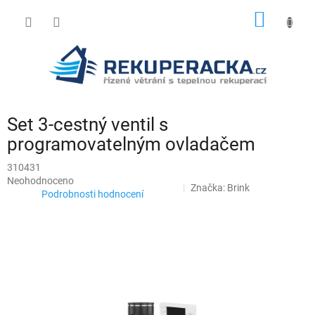
Přejít
NÁKUP
na
obsah
KOŠÍK
Set 3-cestný ventil s
programovatelným ovladačem
310431
Průměrné
Neohodnoceno
Značka:
Brink
hodnocení
Podrobnosti hodnocení
produktu
je
0,0
z
5
hvězdiček.