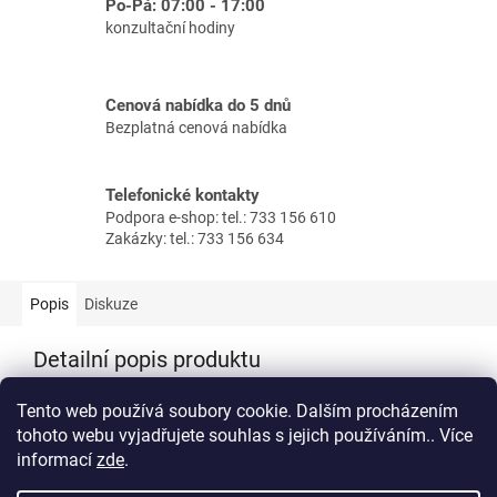
Po-Pá: 07:00 - 17:00
konzultační hodiny
Cenová nabídka do 5 dnů
Bezplatná cenová nabídka
Telefonické kontakty
Podpora e-shop: tel.: 733 156 610
Zakázky: tel.: 733 156 634
Popis
Diskuze
Detailní popis produktu
3-cestný ventil s řídící deskou pro dvouzónovou regulaci +
Tento web používá soubory cookie. Dalším procházením
ovladač Air Control
tohoto webu vyjadřujete souhlas s jejich používáním.. Více
informací
zde
.
Z