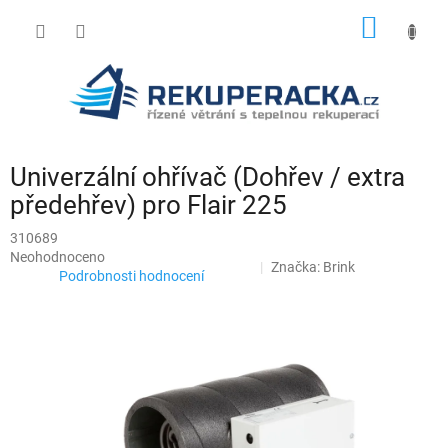
Přejít
NÁKUP
na
obsah
KOŠÍK
Univerzální ohřívač (Dohřev / extra
předehřev) pro Flair 225
310689
Průměrné
Neohodnoceno
Značka:
Brink
hodnocení
Podrobnosti hodnocení
produktu
je
0,0
z
5
hvězdiček.