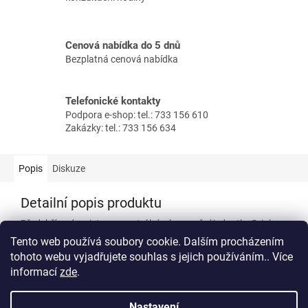
Cenová nabídka do 5 dnů
Bezplatná cenová nabídka
Telefonické kontakty
Podpora e-shop: tel.: 733 156 610
Zakázky: tel.: 733 156 634
Popis
Diskuze
Detailní popis produktu
Předehřívací registr pro centrální rekuperační jednotky Brink.
Tento web používá soubory cookie. Dalším procházením
Zařízení předehřevu přívodního vzduchu.
tohoto webu vyjadřujete souhlas s jejich používáním.. Více
informací
zde
.
Z
á
Nastavení