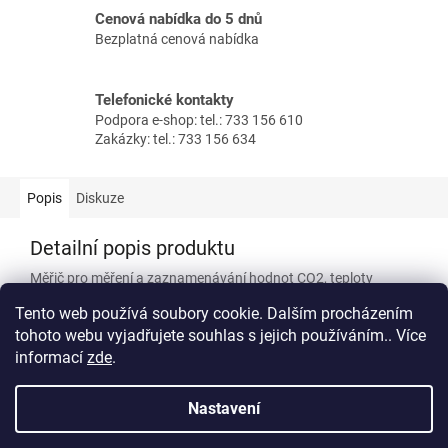
Cenová nabídka do 5 dnů
Bezplatná cenová nabídka
Telefonické kontakty
Podpora e-shop: tel.: 733 156 610
Zakázky: tel.: 733 156 634
Popis
Diskuze
Detailní popis produktu
Měřič pro měření a zaznamenávání hodnot CO2, teploty
vzduchu a vlhkosti v uzavřených místnostech. Včetně
Tento web používá soubory cookie. Dalším procházením
ukazatele času a data, zástrčky, USB kabelu a PC softwaru.
tohoto webu vyjadřujete souhlas s jejich používáním.. Více
informací
zde
.
Z
á
Nastavení
Vytvořil Shoptet
p