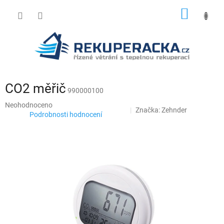
Přejít
NÁKUP
na
obsah
KOŠÍK
CO2 měřič
990000100
Průměrné
Neohodnoceno
Značka:
Zehnder
hodnocení
Podrobnosti hodnocení
produktu
je
0,0
z
5
hvězdiček.