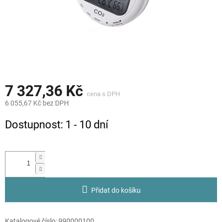
7 327,36 Kč
6 055,67 Kč bez DPH
Měrná
Dostupnost: 1 - 10 dní
cena:
Přidat do košíku
Katalogové číslo:
990000100