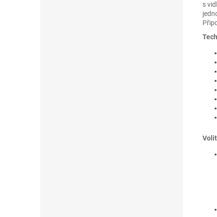
s vid
jedn
Přip
Tech
Voli