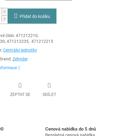
Přidat do košíku
é číslo:
471212210,
30, 471212235, 471212215
e:
Centrální jednotky
Brand:
Zehnder
informace
ZEPTAT SE
SDÍLET
00
Cenová nabídka do 5 dnů
Bezplatná cenová nabídka