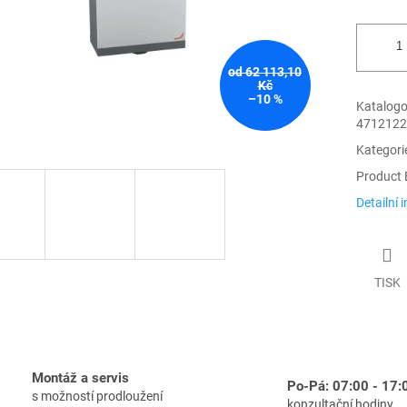
od 62 113,10
Kč
–10 %
Katalogov
4712122
Kategori
Product 
Detailní 
TISK
Montáž a servis
Po-Pá: 07:00 - 17:
s možností prodloužení
konzultační hodiny