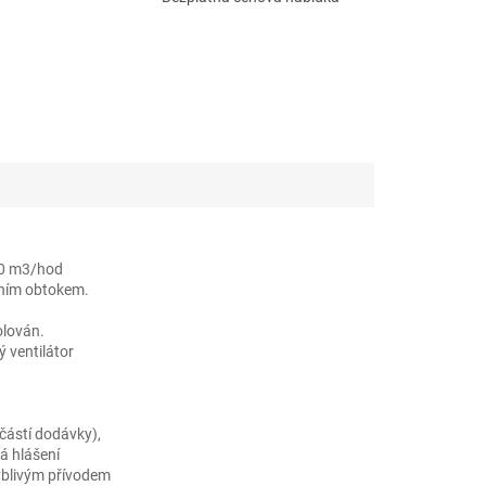
80 m3/hod
etním obtokem.
olován.
 ventilátor
.
částí dodávky),
á hlášení
yblivým přívodem