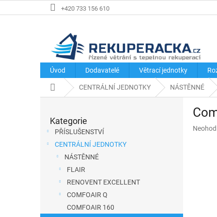
Přejít
+420 733 156 610
na
obsah
Úvod
Dodavatelé
Větrací jednotky
Ro
Domů
CENTRÁLNÍ JEDNOTKY
NÁSTĚNNÉ
P
Com
o
Kategorie
Přeskočit
s
Průměr
Neohod
kategorie
PŘÍSLUŠENSTVÍ
hodnoce
t
CENTRÁLNÍ JEDNOTKY
produkt
r
je
NÁSTĚNNÉ
a
0,0
FLAIR
z
n
RENOVENT EXCELLENT
5
n
hvězdič
COMFOAIR Q
í
COMFOAIR 160
p