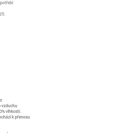
apotřebí
25.
ho
ho vzduchu
0% vlhkosti.
ochází k přenosu