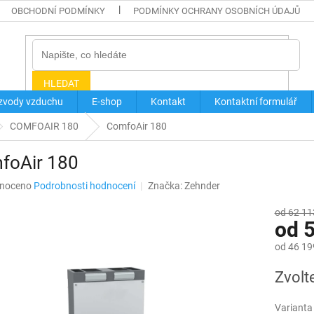
OBCHODNÍ PODMÍNKY
PODMÍNKY OCHRANY OSOBNÍCH ÚDAJŮ
HLEDAT
zvody vzduchu
E-shop
Kontakt
Kontaktní formulář
COMFOAIR 180
ComfoAir 180
foAir 180
né
noceno
Podrobnosti hodnocení
Značka:
Zehnder
ní
u
od 62 11
od
5
od
46 19
Měrná
Zvolt
ek.
cena:
Varianta