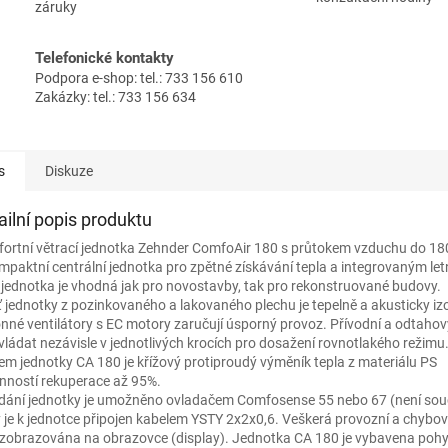
záruky
Telefonické kontakty
Podpora e-shop: tel.: 733 156 610
Zakázky: tel.: 733 156 634
s
Diskuze
ailní popis produktu
ortní větrací jednotka Zehnder ComfoAir 180 s průtokem vzduchu do 1
ompaktní centrální jednotka pro zpětné získávání tepla a integrovaným l
 jednotka je vhodná jak pro novostavby, tak pro rekonstruované budovy.
ť jednotky z pozinkovaného a lakovaného plechu je tepelně a akusticky iz
nné ventilátory s EC motory zaručují úsporný provoz. Přívodní a odtahový
ovládat nezávisle v jednotlivých krocích pro dosažení rovnotlakého režimu
em jednotky CA 180 je křížový protiproudý výměník tepla z materiálu PS
inností rekuperace až 95%.
dání jednotky je umožněno ovladačem Comfosense 55 nebo 67 (není sou
ý je k jednotce připojen kabelem YSTY 2x2x0,6. Veškerá provozní a chybov
 zobrazována na obrazovce (display). Jednotka CA 180 je vybavena poh