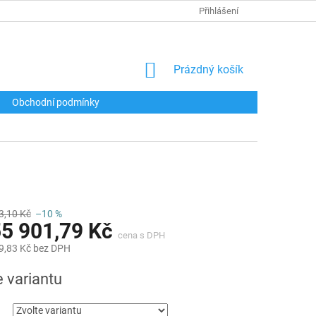
Přihlášení
NÁKUPNÍ
Prázdný košík
KOŠÍK
Obchodní podmínky
3,10 Kč
–10 %
5 901,79 Kč
9,83 Kč
bez DPH
e variantu