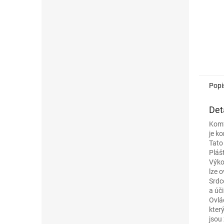
Popi
Det
Komf
je k
Tato
Pláš
Výko
lze 
Srdc
a úč
Ovlá
kter
jsou