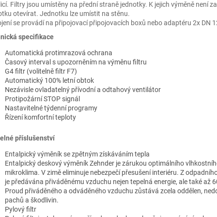
licí. Filtry jsou umístěny na přední straně jednotky. K jejich výměně není z
otku otevírat. Jednotku lze umístit na stěnu.
ojení se provádí na připojovací připojovacích boxů nebo adaptéru 2x DN 1
nická specifikace
Automatická protimrazová ochrana
Časový interval s upozorněním na výměnu filtru
G4 filtr (volitelně filtr F7)
Automatický 100% letní obtok
Nezávisle ovladatelný přívodní a odtahový ventilátor
Protipožární STOP signál
Nastavitelné týdenní programy
Řízení komfortní teploty
telné příslušenství
Entalpický výměník se zpětným získáváním tepla
Entalpický deskový výměník Zehnder je zárukou optimálního vlhkostní
mikroklima. V zimě eliminuje nebezpečí přesušení interiéru. Z odpadní
je předávána přiváděnému vzduchu nejen tepelná energie, ale také až 6
Proud přiváděného a odváděného vzduchu zůstává zcela oddělen, ned
pachů a škodlivin.
Pylový filtr