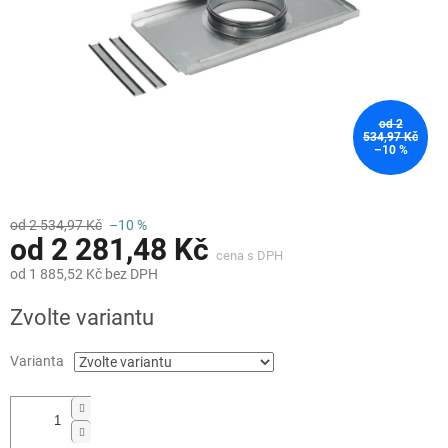
od 2
534,97 Kč
–10 %
od 2 534,97 Kč
–10 %
od
2 281,48 Kč
od
1 885,52 Kč
bez DPH
Měrná
Zvolte variantu
cena:
Varianta