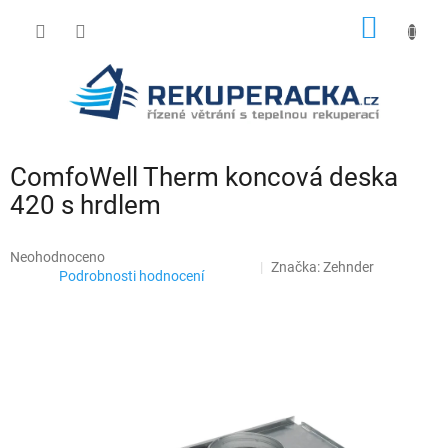
Přejít
NÁKUP
na
obsah
KOŠÍK
ComfoWell Therm koncová deska
420 s hrdlem
Průměrné
Neohodnoceno
Značka:
Zehnder
hodnocení
Podrobnosti hodnocení
produktu
je
0,0
z
5
hvězdiček.