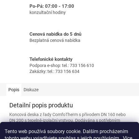
Po-Pá: 07:00 - 17:00
konzultační hodiny
Cenová nabídka do 5 dnů
Bezplatná cenová nabídka
Telefonické kontakty
Podpora e-shop: tel.: 733 156 610
Zakázky: tel.: 733 156 634
Popis
Diskuze
Detailní popis produktu
Koncová deska z řady ComfoTherm s přívodem DN 160 nebo
DN 200 s tepelně-izolační vrstvou. Dodávána s potřebným
montážním materiálem. U akustických tlumičů je již součástí
Tento web používá soubory cookie. Dalším procházením
dodávky, netřeba proto objednávat zvlášť.
tohoto webu vyjadřujete souhlas s jejich používáním.. Více