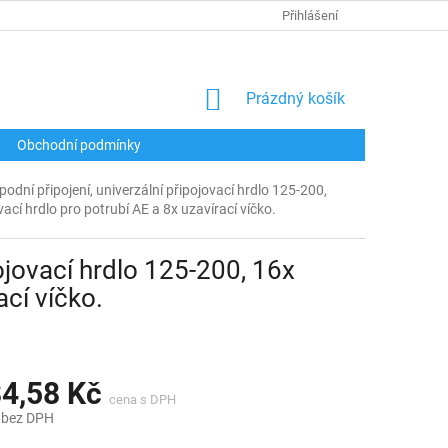
Přihlášení
NÁKUPNÍ
Prázdný košík
KOŠÍK
Obchodní podmínky
odní připojení, univerzální připojovací hrdlo 125-200,
vací hrdlo pro potrubí AE a 8x uzavírací víčko.
ojovací hrdlo 125-200, 16x
ací víčko.
84,58 Kč
 bez DPH