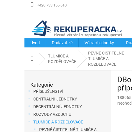
Přejít
+420 733 156 610
na
obsah
Úvod
Dodavatelé
Větrací jednotky
Ro
PEVNÉ ČISTITELNÉ
TLUMIČE A
Domů
TLUMIČE A
ROZDĚLOVAČE
ROZDĚLOVAČE
P
DBox
o
Kategorie
Přeskočit
přip
s
kategorie
PŘÍSLUŠENSTVÍ
t
188965
CENTRÁLNÍ JEDNOTKY
r
Průměr
Neohod
DECENTRÁLNÍ JEDNOTKY
hodnoce
a
produkt
ROZVODY VZDUCHU
n
je
TLUMIČE A ROZDĚLOVAČE
0,0
n
PEVNÉ ČISTITELNÉ TLUMIČE A
z