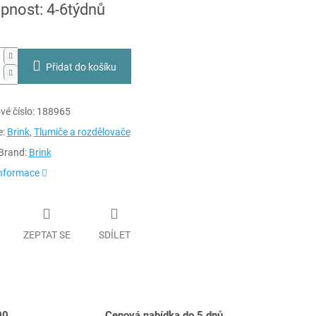
pnost: 4-6týdnů
Přidat do košíku
é číslo:
188965
e:
Brink
,
Tlumiče a rozdělovače
Brand:
Brink
informace
ZEPTAT SE
SDÍLET
00
Cenová nabídka do 5 dnů