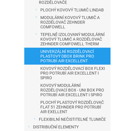
í
ROZDĚLOVAČE
5
p
PLOCHÝ KOVOVÝ TLUMIČ LINDAB
hvězdič
a
MODULÁRNÍ KOVOVÝ TLUMIČ A
ROZDĚLOVAČ ZEHNDER
n
COMFOWELL
e
TEPELNĚ IZOLOVANÝ MODULÁRNÍ
KOVOVÝ TLUMIČ A ROZDĚLOVAČ
l
ZEHNDER COMFOWELL THERM
UNIVERZÁLNÍ ROZDĚLOVACÍ
PLASTOVÝ DBOX BRINK PRO
POTRUBÍ AIR EXCELLENT
KOVOVÝ ROZDĚLOVACÍ BOX FLEXI
PRO POTRUBÍ AIR EXCELLENT I
SPIRO
KOVOVÝ MODULÁRNÍ
ROZDĚLOVACÍ BOX - UNI BOX PRO
POTRUBÍ AIR EXCELLENT I SPIRO
PLOCHÝ PLASTOVÝ ROZDĚLOVAČ
FLAT 51 ZEHNDER PRO POTRUBÍ
AIR EXELLENT
FLEXIBILNÍ NEČISTITELNÉ TLUMIČE
DISTRIBUČNÍ ELEMENTY