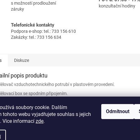
s možností prodloužení
konzultační hodiny
záruky
Telefonické kontakty
Podpora e-shop: tel.: 733 156 610
Zakázky: tel.: 733 156 634
s
Diskuze
ailní popis produktu
ělovač vzduchotechnického potrubí v plastovém provedení.
ělovací box se spodním připojením.
ojovací hrdlo 125-200 s těsněním.
oužívá soubory cookie. Dalším
Odmítnout
řipojovací hrdlo pro potrubí AE a 8x uzavírací víčko.
 tohoto webu vyjadřujete souhlas s jejich
. Více informací
zde
.
í
razena.