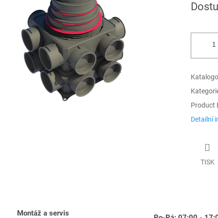
Dostu
cena:
ek.
Katalogov
Kategori
Product 
Detailní 
TISK
Montáž a servis
Po-Pá: 07:00 - 17: