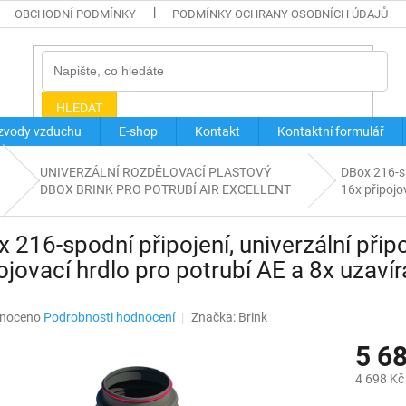
OBCHODNÍ PODMÍNKY
PODMÍNKY OCHRANY OSOBNÍCH ÚDAJŮ
HLEDAT
zvody vzduchu
E-shop
Kontakt
Kontaktní formulář
UNIVERZÁLNÍ ROZDĚLOVACÍ PLASTOVÝ
DBox 216-sp
DBOX BRINK PRO POTRUBÍ AIR EXCELLENT
16x připojo
 216-spodní připojení, univerzální přip
ojovací hrdlo pro potrubí AE a 8x uzavír
né
noceno
Podrobnosti hodnocení
Značka:
Brink
ní
5 6
u
4 698 Kč
Měrná