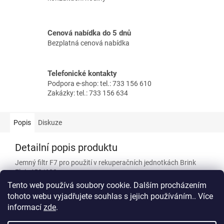
Cenová nabídka do 5 dnů
Bezplatná cenová nabídka
Telefonické kontakty
Podpora e-shop: tel.: 733 156 610
Zakázky: tel.: 733 156 634
Popis
Diskuze
Detailní popis produktu
Jemný filtr F7 pro použití v rekuperačních jednotkách Brink
Flair 450/600.
Tento web používá soubory cookie. Dalším procházením
ISO ePM 1 (F7) – 1 ks
tohoto webu vyjadřujete souhlas s jejich používáním.. Více
informací
zde
.
Z