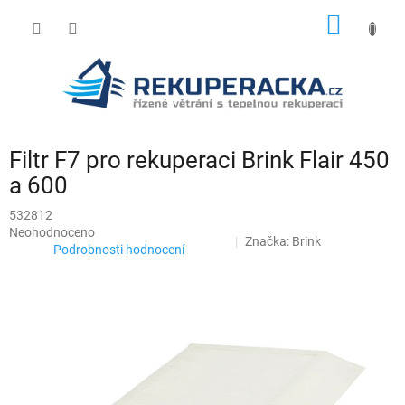
Přejít
NÁKUP
na
obsah
KOŠÍK
Filtr F7 pro rekuperaci Brink Flair 450
a 600
532812
Průměrné
Neohodnoceno
Značka:
Brink
hodnocení
Podrobnosti hodnocení
produktu
je
0,0
z
5
hvězdiček.