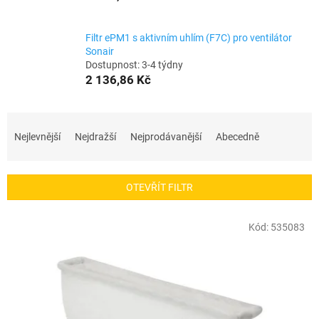
Filtr ePM1 s aktivním uhlím (F7C) pro ventilátor
Sonair
Dostupnost: 3-4 týdny
2 136,86 Kč
Ř
a
Nejlevnější
Nejdražší
Nejprodávanější
Abecedně
z
e
OTEVŘÍT FILTR
n
í
V
Kód:
535083
p
ý
r
p
o
i
d
s
u
p