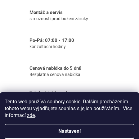
v
l
Montáž a servis
á
s možností prodloužení záruky
d
a
c
Po-Pá: 07:00 - 17:00
í
konzultační hodiny
p
r
v
Cenová nabídka do 5 dnů
k
Bezplatná cenová nabídka
y
v
ý
Telefonické kontakty
p
Podpora e-shop: tel.: 733 156 610
Tento web používá soubory cookie. Dalším procházením
i
Zakázky: tel.: 733 156 634
tohoto webu vyjadřujete souhlas s jejich používáním.. Více
s
informací
zde
.
u
Z
á
Nastavení
Vytvořil Shoptet
p