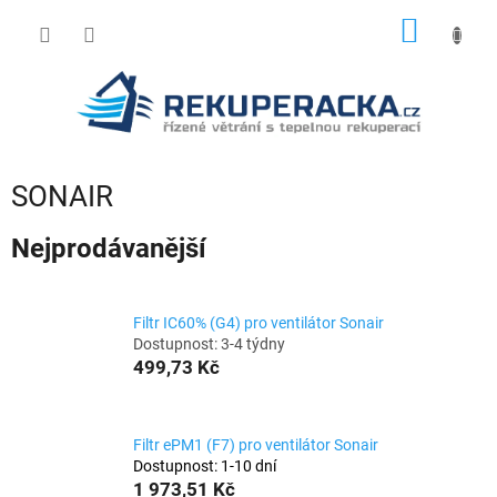
Přejít
NÁKUP
na
obsah
KOŠÍK
SONAIR
Nejprodávanější
Filtr IC60% (G4) pro ventilátor Sonair
Dostupnost: 3-4 týdny
499,73 Kč
Filtr ePM1 (F7) pro ventilátor Sonair
Dostupnost: 1-10 dní
1 973,51 Kč