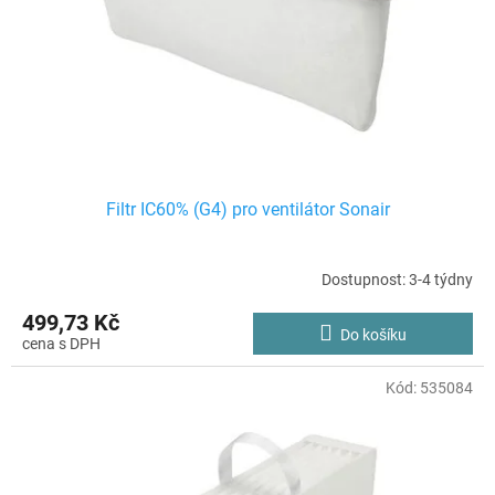
k
r
t
o
ů
d
u
k
t
ů
Filtr IC60% (G4) pro ventilátor Sonair
Dostupnost: 3-4 týdny
499,73 Kč
Do košíku
Kód:
535084