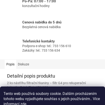
Po-Pá: 07:00 - 17:00
konzultační hodiny
Cenová nabídka do 5 dnů
Bezplatná cenová nabídka
Telefonické kontakty
Podpora e-shop: tel.: 733 156 610
Zakázky: tel.: 733 156 634
Popis
Diskuze
Detailní popis produktu
2 ks nástřihu filtrační tkaniny – filtr G4 pro rekuperační
jednotky Brink Flair 450/600.
Tento web používá soubory cookie. Dalším procházením
Nástřih tkaniny ISO Coarse 60% (G4) 2ks.
tohoto webu vyjadřujete souhlas s jejich používáním.. Více
informací
zde
.