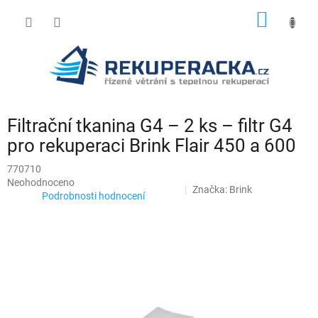
Přejít
NÁKUP
na
obsah
KOŠÍK
Filtrační tkanina G4 – 2 ks – filtr G4
pro rekuperaci Brink Flair 450 a 600
770710
Průměrné
Neohodnoceno
Značka:
Brink
hodnocení
Podrobnosti hodnocení
produktu
je
0,0
z
5
hvězdiček.