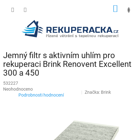
Přejít
NÁKUP
na
obsah
KOŠÍK
Jemný filtr s aktivním uhlím pro
rekuperaci Brink Renovent Excellent
300 a 450
532227
Průměrné
Neohodnoceno
Značka:
Brink
hodnocení
Podrobnosti hodnocení
produktu
je
0,0
z
5
hvězdiček.