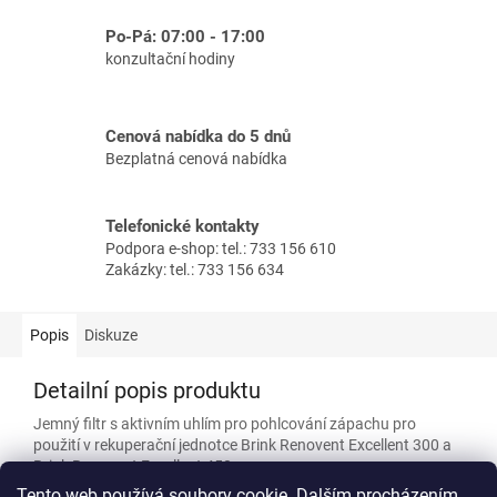
Po-Pá: 07:00 - 17:00
konzultační hodiny
Cenová nabídka do 5 dnů
Bezplatná cenová nabídka
Telefonické kontakty
Podpora e-shop: tel.: 733 156 610
Zakázky: tel.: 733 156 634
Popis
Diskuze
Detailní popis produktu
Jemný filtr s aktivním uhlím pro pohlcování zápachu pro
použití v rekuperační jednotce Brink Renovent Excellent 300 a
Brink Renovent Excellent 450.
Tento web používá soubory cookie. Dalším procházením