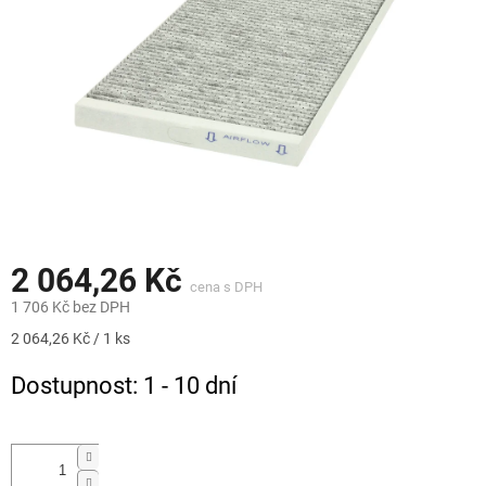
2 064,26 Kč
1 706 Kč bez DPH
Měrná
2 064,26 Kč / 1 ks
cena:
Dostupnost: 1 - 10 dní