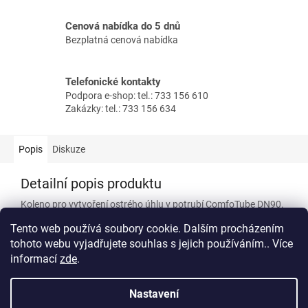
Cenová nabídka do 5 dnů
Bezplatná cenová nabídka
Telefonické kontakty
Podpora e-shop: tel.: 733 156 610
Zakázky: tel.: 733 156 634
Popis
Diskuze
Detailní popis produktu
Koleno pro vytvoření ostrého úhlu v potrubí ComfoTube DN90.
Koleno se může zkrátit a použít přímo do montážní desky.
Tento web používá soubory cookie. Dalším procházením
Včetně dvou fixačních spon.
tohoto webu vyjadřujete souhlas s jejich používáním.. Více
informací
zde
.
Z
á
Nastavení
Vytvořil Shoptet
p