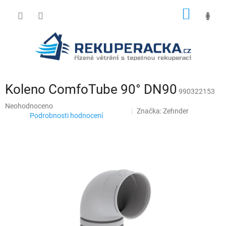
Přejít
NÁKUP
na
obsah
KOŠÍK
Koleno ComfoTube 90° DN90
990322153
Průměrné
Neohodnoceno
Značka:
Zehnder
hodnocení
Podrobnosti hodnocení
produktu
je
0,0
z
5
hvězdiček.