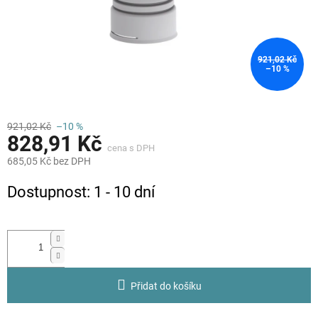
921,02 Kč
–10 %
921,02 Kč
–10 %
828,91 Kč
685,05 Kč bez DPH
Měrná
Dostupnost: 1 - 10 dní
cena:
Přidat do košíku