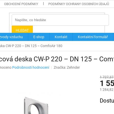
OBCHODNÍ PODMÍNKY
PODMÍNKY OCHRANY OSOBNÍCH ÚDAJŮ
HLEDAT
zvody vzduchu
E-shop
Kontakt
Kontaktní formulář
ska CW-P 220 – DN 125 – ComfoAir 180
cová deska CW-P 220 – DN 125 – Comf
né
noceno
Podrobnosti hodnocení
Značka:
Zehnder
ní
u
1 727,37
1 5
1 284,82
Měrná
Dostu
ek.
cena: