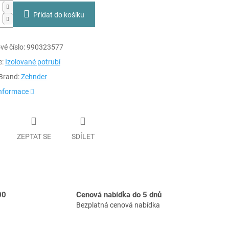
Přidat do košíku
é číslo:
990323577
e:
Izolované potrubí
Brand:
Zehnder
informace
ZEPTAT SE
SDÍLET
00
Cenová nabídka do 5 dnů
Bezplatná cenová nabídka