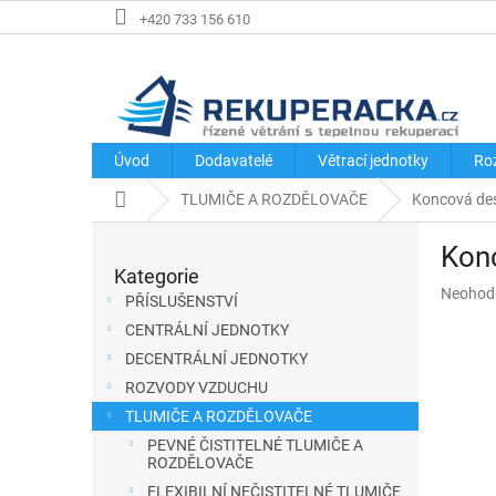
Přejít
+420 733 156 610
na
obsah
Úvod
Dodavatelé
Větrací jednotky
Ro
Domů
TLUMIČE A ROZDĚLOVAČE
Koncová de
P
Kon
o
Kategorie
Přeskočit
s
Průměr
Neohod
kategorie
PŘÍSLUŠENSTVÍ
hodnoce
t
CENTRÁLNÍ JEDNOTKY
produkt
r
je
DECENTRÁLNÍ JEDNOTKY
a
0,0
ROZVODY VZDUCHU
z
n
TLUMIČE A ROZDĚLOVAČE
5
n
hvězdič
PEVNÉ ČISTITELNÉ TLUMIČE A
í
ROZDĚLOVAČE
p
FLEXIBILNÍ NEČISTITELNÉ TLUMIČE