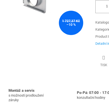
1 727,37 Kč
Katalogov
–10 %
Kategori
Product 
Detailní 
TISK
Montáž a servis
Po-Pá: 07:00 - 17:
s možností prodloužení
konzultační hodiny
záruky