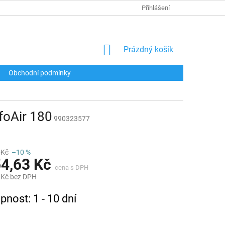
Přihlášení
NÁKUPNÍ
Prázdný košík
KOŠÍK
Obchodní podmínky
oAir 180
990323577
 Kč
–10 %
54,63 Kč
 Kč bez DPH
pnost: 1 - 10 dní