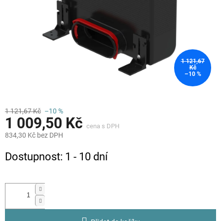
1 121,67
Kč
–10 %
1 121,67 Kč
–10 %
1 009,50 Kč
834,30 Kč bez DPH
Měrná
Dostupnost: 1 - 10 dní
cena: