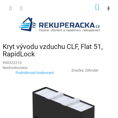
Přejít
NÁKUP
na
obsah
KOŠÍK
Kryt vývodu vzduchu CLF, Flat 51,
RapidLock
990322210
Průměrné
Neohodnoceno
Značka:
Zehnder
hodnocení
Podrobnosti hodnocení
produktu
je
0,0
z
5
hvězdiček.