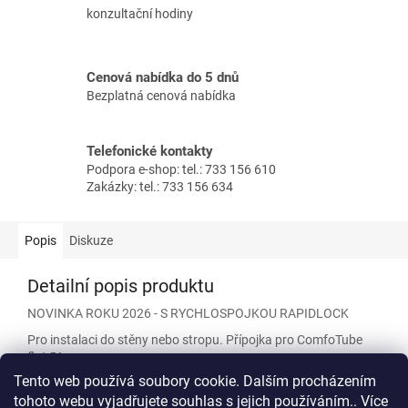
konzultační hodiny
Cenová nabídka do 5 dnů
Bezplatná cenová nabídka
Telefonické kontakty
Podpora e-shop: tel.: 733 156 610
Zakázky: tel.: 733 156 634
Popis
Diskuze
Detailní popis produktu
NOVINKA ROKU 2026 - S RYCHLOSPOJKOU RAPIDLOCK
Pro instalaci do stěny nebo stropu. Přípojka pro ComfoTube
flat 51.
Tento web používá soubory cookie. Dalším procházením
Neobsahuje O-kroužky, nutno objednat zvlášť.
tohoto webu vyjadřujete souhlas s jejich používáním.. Více