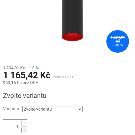
1 294,91
Kč
–10 %
1 294,91 Kč
–10 %
1 165,42 Kč
963,16 Kč bez DPH
Měrná
Zvolte variantu
cena:
Varianta