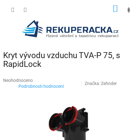
Přejít
NÁKUP
na
obsah
KOŠÍK
Kryt vývodu vzduchu TVA-P 75, s
RapidLock
Průměrné
Neohodnoceno
Značka:
Zehnder
hodnocení
Podrobnosti hodnocení
produktu
je
0,0
z
5
hvězdiček.