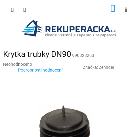
Přejít
NÁKUP
na
obsah
KOŠÍK
Krytka trubky DN90
990328263
Průměrné
Neohodnoceno
Značka:
Zehnder
hodnocení
Podrobnosti hodnocení
produktu
je
0,0
z
5
hvězdiček.