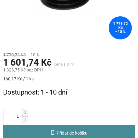
1 779,72
Kč
–10 %
1 779,72 Kč
–10 %
1 601,74 Kč
1 323,75 Kč bez DPH
Měrná
160,17 Kč / 1 ks
cena:
Dostupnost: 1 - 10 dní
Přidat do košíku