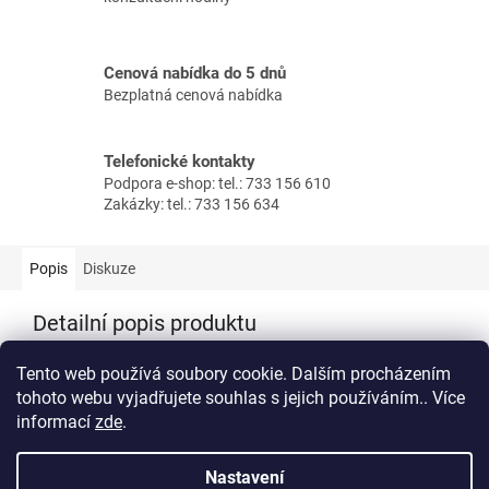
Cenová nabídka do 5 dnů
Bezplatná cenová nabídka
Telefonické kontakty
Podpora e-shop: tel.: 733 156 610
Zakázky: tel.: 733 156 634
Popis
Diskuze
Detailní popis produktu
Krytka bránící znečištění trubky ComfoTube DN90. V balení 10
Tento web používá soubory cookie. Dalším procházením
ks.
tohoto webu vyjadřujete souhlas s jejich používáním.. Více
informací
zde
.
Z
á
Nastavení
Vytvořil Shoptet