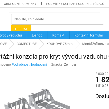
OBCHODNÍ PODMÍNKY
PODMÍNKY OCHRANY OSOBNÍCH ÚDAJŮ
HLEDAT
zvody vzduchu
E-shop
Kontakt
Kontaktní formulář
TOVÉ
COMFOTUBE
KRUHOVÉ 75mm
Montážní konzola
ážní konzola pro kryt vývodu vzduchu
né
noceno
Podrobnosti hodnocení
Značka:
Zehnder
ní
u
2 030,22
1 8
1 510,08
Měrná
Dostu
ek.
cena: