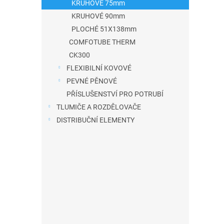
KRUHOVÉ 75mm
a
KRUHOVÉ 90mm
n
PLOCHÉ 51X138mm
e
COMFOTUBE THERM
l
CK300
FLEXIBILNÍ KOVOVÉ
PEVNÉ PĚNOVÉ
PŘÍSLUŠENSTVÍ PRO POTRUBÍ
TLUMIČE A ROZDĚLOVAČE
DISTRIBUČNÍ ELEMENTY