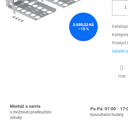
2 030,22 Kč
Katalogov
–10 %
Kategori
Product 
Detailní 
TISK
Montáž a servis
Po-Pá: 07:00 - 17:
s možností prodloužení
konzultační hodiny
záruky