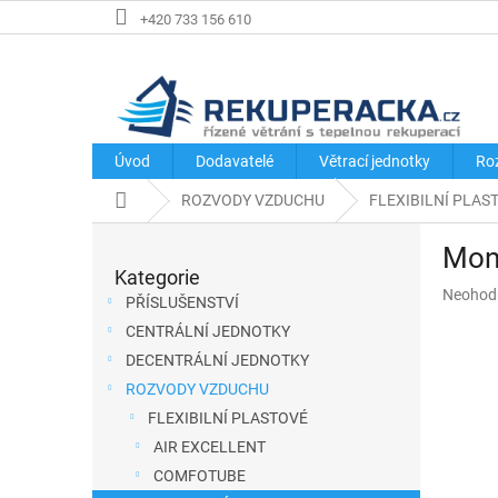
Přejít
+420 733 156 610
na
obsah
Úvod
Dodavatelé
Větrací jednotky
Ro
Domů
ROZVODY VZDUCHU
FLEXIBILNÍ PLAS
P
Mont
o
Kategorie
Přeskočit
s
Průměr
Neohod
kategorie
PŘÍSLUŠENSTVÍ
hodnoce
t
CENTRÁLNÍ JEDNOTKY
produkt
r
je
DECENTRÁLNÍ JEDNOTKY
a
0,0
ROZVODY VZDUCHU
z
n
FLEXIBILNÍ PLASTOVÉ
5
n
hvězdič
AIR EXCELLENT
í
COMFOTUBE
p