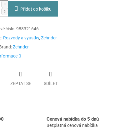
Přidat do košíku
é číslo:
988321646
e:
Rozvody a vyústky
,
Zehnder
Brand:
Zehnder
informace
ZEPTAT SE
SDÍLET
00
Cenová nabídka do 5 dnů
Bezplatná cenová nabídka