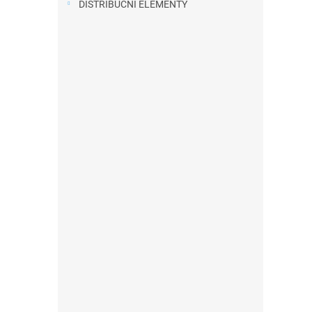
DISTRIBUČNÍ ELEMENTY
a
n
e
l