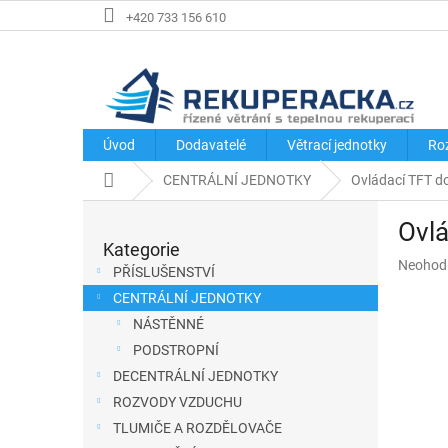
Přejít
+420 733 156 610
na
obsah
Úvod
Dodavatelé
Větrací jednotky
Ro
Domů
CENTRÁLNÍ JEDNOTKY
Ovládací TFT d
P
Ovlá
o
Kategorie
Přeskočit
s
Průměr
Neohod
kategorie
PŘÍSLUŠENSTVÍ
hodnoce
t
CENTRÁLNÍ JEDNOTKY
produkt
r
je
NÁSTĚNNÉ
a
0,0
PODSTROPNÍ
z
n
DECENTRÁLNÍ JEDNOTKY
5
n
hvězdič
ROZVODY VZDUCHU
í
TLUMIČE A ROZDĚLOVAČE
p