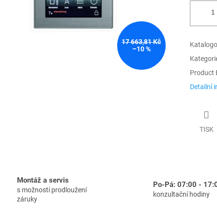
17 663,81 Kč
Katalogov
–10 %
Kategori
Product 
Detailní 
TISK
Montáž a servis
Po-Pá: 07:00 - 17:
s možností prodloužení
konzultační hodiny
záruky