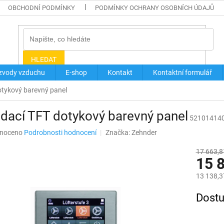
OBCHODNÍ PODMÍNKY
PODMÍNKY OCHRANY OSOBNÍCH ÚDAJŮ
HLEDAT
zvody vzduchu
E-shop
Kontakt
Kontaktní formulář
otykový barevný panel
dací TFT dotykový barevný panel
52101414
né
noceno
Podrobnosti hodnocení
Značka:
Zehnder
ní
u
17 663,8
15 
13 138,3
Měrná
Dostu
ek.
cena: