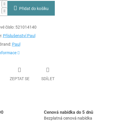
Přidat do košíku
é číslo:
521014140
e:
Příslušenství Paul
Brand:
Paul
informace
ZEPTAT SE
SDÍLET
00
Cenová nabídka do 5 dnů
Bezplatná cenová nabídka