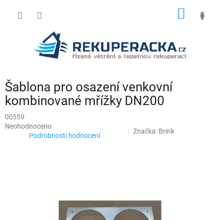
Přejít
NÁKUP
na
obsah
KOŠÍK
Šablona pro osazení venkovní
kombinované mřížky DN200
00559
Průměrné
Neohodnoceno
Značka:
Brink
hodnocení
Podrobnosti hodnocení
produktu
je
0,0
z
5
hvězdiček.