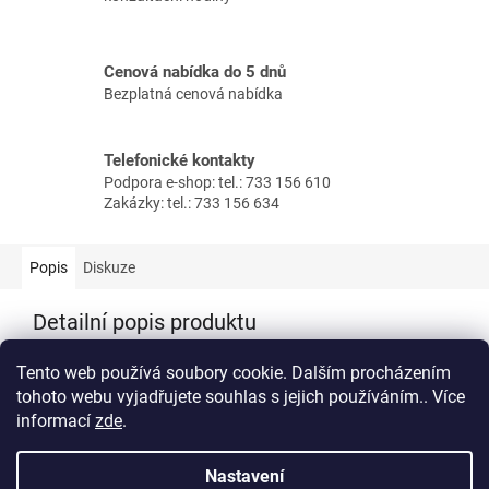
Cenová nabídka do 5 dnů
Bezplatná cenová nabídka
Telefonické kontakty
Podpora e-shop: tel.: 733 156 610
Zakázky: tel.: 733 156 634
Popis
Diskuze
Detailní popis produktu
Ve variantách dle průměru potrubí DN125, DN160, DN180 a
Tento web používá soubory cookie. Dalším procházením
DN200
tohoto webu vyjadřujete souhlas s jejich používáním.. Více
informací
zde
.
Z
á
Nastavení
Vytvořil Shoptet