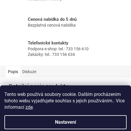
Cenová nabídka do 5 dnů
Bezplatná cenová nabídka
Telefonické kontakty
Podpora e-shop: tel.: 733 156 610
Zakázky: tel.: 733 156 634
Popis
Diskuze
Detailní popis produktu
Tento web používá soubory cookie. Dalším procházením
Talířový ventil odtahový kovový 125 – se závitem.
tohoto webu vyjadřujete souhlas s jejich používáním.. Více
informací
zde
.
Z
á
Nastavení
Vytvořil Shoptet
p