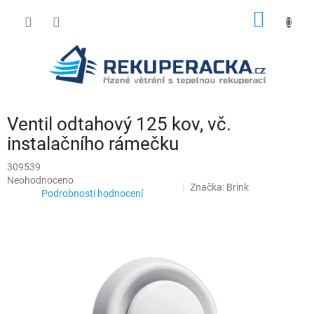
Přejít
NÁKUP
na
obsah
KOŠÍK
Ventil odtahový 125 kov, vč.
instalačního rámečku
309539
Průměrné
Neohodnoceno
Značka:
Brink
hodnocení
Podrobnosti hodnocení
produktu
je
0,0
z
5
hvězdiček.