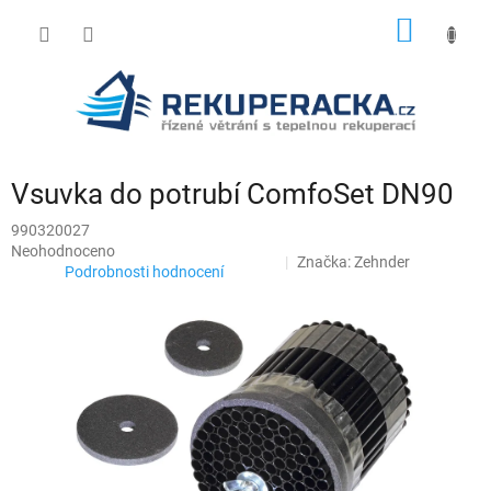
Přejít
NÁKUP
na
obsah
KOŠÍK
Vsuvka do potrubí ComfoSet DN90
990320027
Průměrné
Neohodnoceno
Značka:
Zehnder
hodnocení
Podrobnosti hodnocení
produktu
je
0,0
z
5
hvězdiček.