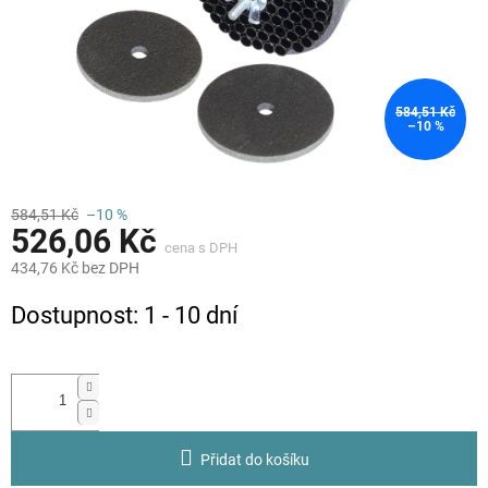
584,51 Kč
–10 %
584,51 Kč
–10 %
526,06 Kč
434,76 Kč bez DPH
Měrná
Dostupnost: 1 - 10 dní
cena:
Přidat do košíku