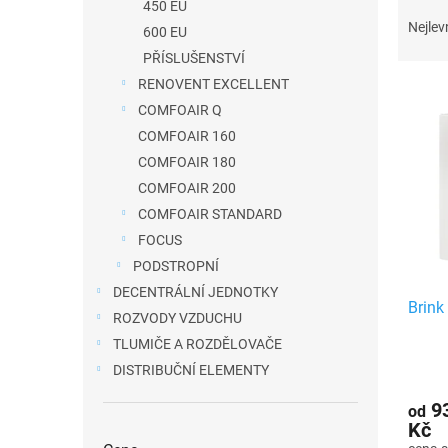
Ř
450 EU
a
a
Nejlev
600 EU
n
z
PŘÍSLUŠENSTVÍ
e
e
RENOVENT EXCELLENT
V
l
n
COMFOAIR Q
ý
í
COMFOAIR 160
p
p
COMFOAIR 180
i
r
COMFOAIR 200
s
o
COMFOAIR STANDARD
p
d
FOCUS
r
u
PODSTROPNÍ
o
k
DECENTRÁLNÍ JEDNOTKY
d
Brink
t
ROZVODY VZDUCHU
u
ů
TLUMIČE A ROZDĚLOVAČE
k
DISTRIBUČNÍ ELEMENTY
t
ů
93
od
Kč