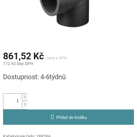
861,52 Kč
712 Kč bez DPH
Měrná
Dostupnost: 4-6týdnů
cena:
Přidat do košíku
Katalogové číslo:
188266