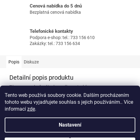
Cenová nabídka do 5 dnů
Bezplatná cenová nabídka
Telefonické kontakty
Podpora e-shop: tel.: 733 156 610
Zakázky: tel.: 733 156 634
Popis
Diskuze
Detailní popis produktu
T-kus pro rozbočení izolovaného potrubí.
Tento web používá soubory cookie. Dalším procházením
tohoto webu vyjadřujete souhlas s jejich používáním.. Více
informací
zde
.
Z
á
Nastavení
Vytvořil Shoptet
p
a