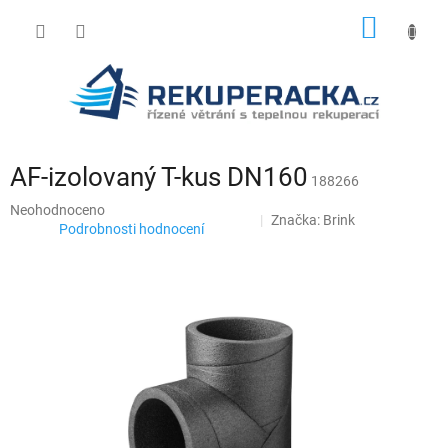
Přejít
NÁKUP
na
obsah
KOŠÍK
AF-izolovaný T-kus DN160
188266
Průměrné
Neohodnoceno
Značka:
Brink
hodnocení
Podrobnosti hodnocení
produktu
je
0,0
z
5
hvězdiček.