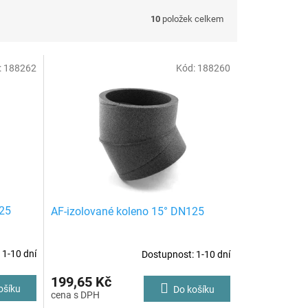
10
položek celkem
:
188262
Kód:
188260
125
AF-izolované koleno 15° DN125
 1-10 dní
Dostupnost: 1-10 dní
199,65 Kč
ošíku
Do košíku