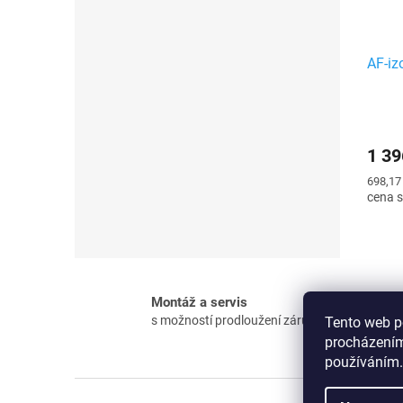
AF-iz
1 39
Měrná
698,17
cena:
Montáž a servis
s možností prodloužení záruky
Tento web p
procházením
používáním.
Z