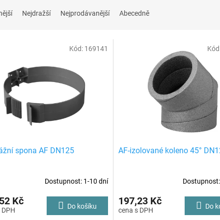
nější
Nejdražší
Nejprodávanější
Abecedně
Kód:
169141
Kód
ážní spona AF DN125
AF-izolované koleno 45° DN
Dostupnost: 1-10 dní
Dostupnost:
52 Kč
197,23 Kč
Do košíku
Do k