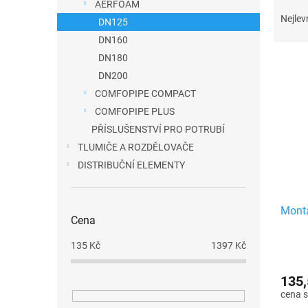
Ř
AERFOAM
a
a
Nejlev
DN125
n
z
DN160
e
e
DN180
V
l
n
DN200
ý
í
COMFOPIPE COMPACT
p
p
COMFOPIPE PLUS
i
r
PŘÍSLUŠENSTVÍ PRO POTRUBÍ
s
o
TLUMIČE A ROZDĚLOVAČE
p
d
DISTRIBUČNÍ ELEMENTY
r
u
o
k
d
Mont
t
Cena
u
ů
k
135
Kč
1397
Kč
t
ů
135,