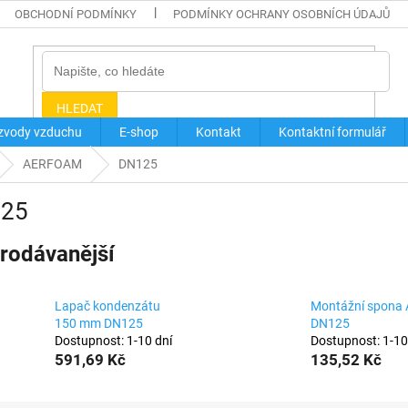
OBCHODNÍ PODMÍNKY
PODMÍNKY OCHRANY OSOBNÍCH ÚDAJŮ
HLEDAT
zvody vzduchu
E-shop
Kontakt
Kontaktní formulář
AERFOAM
DN125
25
rodávanější
Lapač kondenzátu
Montážní spona 
150 mm DN125
DN125
Dostupnost: 1-10 dní
Dostupnost: 1-10
591,69 Kč
135,52 Kč