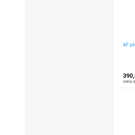
AF p
390,