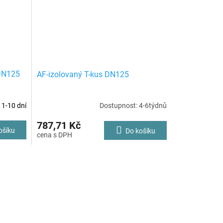
DN125
AF-izolovaný T-kus DN125
 1-10 dní
Dostupnost: 4-6týdnů
787,71 Kč
ošíku
Do košíku