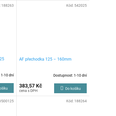
:
188263
Kód:
542025
125
AF přechodka 125 – 160mm
 1-10 dní
Dostupnost: 1-10 dní
383,57 Kč
ošíku
Do košíku
VS00125
Kód:
188264