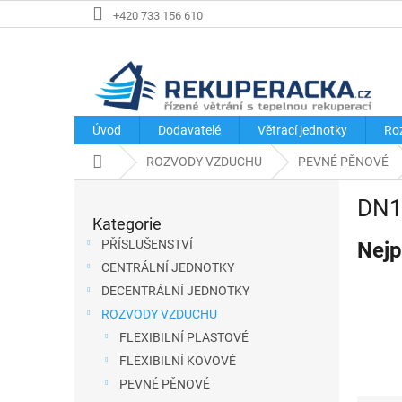
Přejít
+420 733 156 610
na
obsah
Úvod
Dodavatelé
Větrací jednotky
Ro
Domů
ROZVODY VZDUCHU
PEVNÉ PĚNOVÉ
P
DN1
o
Kategorie
Přeskočit
s
kategorie
PŘÍSLUŠENSTVÍ
Nejp
t
CENTRÁLNÍ JEDNOTKY
r
DECENTRÁLNÍ JEDNOTKY
a
ROZVODY VZDUCHU
n
FLEXIBILNÍ PLASTOVÉ
n
FLEXIBILNÍ KOVOVÉ
í
PEVNÉ PĚNOVÉ
p