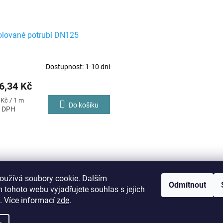
olované potrubí DN125
Dostupnost: 1-10 dní
6,34 Kč
 Kč / 1 m
Do košíku
O
v
l
á
Po-Pá: 07:00 - 17:00
Cenová nabídka do 5
d
konzultační hodiny
Bezplatná cenová nab
oužívá soubory cookie. Dalším
a
Odmítnout
c
 tohoto webu vyjadřujete souhlas s jejich
í
. Více informací
zde
.
p
r