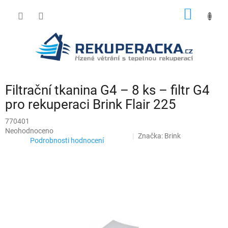
Přejít
NÁKUP
na
obsah
KOŠÍK
Filtrační tkanina G4 – 8 ks – filtr G4
pro rekuperaci Brink Flair 225
770401
Průměrné
Neohodnoceno
Značka:
Brink
hodnocení
Podrobnosti hodnocení
produktu
je
0,0
z
5
hvězdiček.