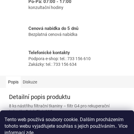
Po-Pá: 07:00 - 17:00
konzultační hodiny
Cenová nabídka do 5 dnů
Bezplatná cenová nabídka
Telefonické kontakty
Podpora e-shop: tel.: 733 156 610
Zakázky: tel.: 733 156 634
Popis
Diskuze
Detailní popis produktu
8 ks nástřihu filtrační tkaniny – filtr G4 pro rekuperační
jednotky Brink Flair 225.
Tento web používá soubory cookie. Dalším procházením
Nástřih tkaniny ISO Coarse 60% (G4) 8ks.
tohoto webu vyjadřujete souhlas s jejich používáním.. Více
informací
zde
.