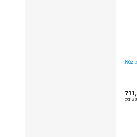
Nůž p
711,