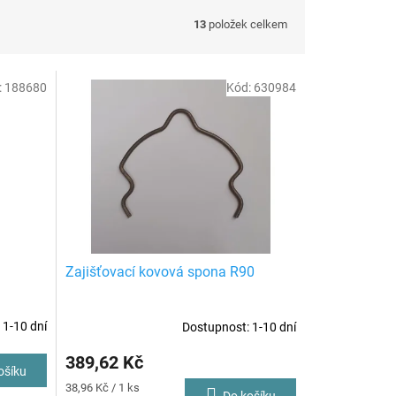
13
položek celkem
:
188680
Kód:
630984
Zajišťovací kovová spona R90
 1-10 dní
Dostupnost: 1-10 dní
389,62 Kč
ošíku
Měrná
38,96 Kč / 1 ks
Do košíku