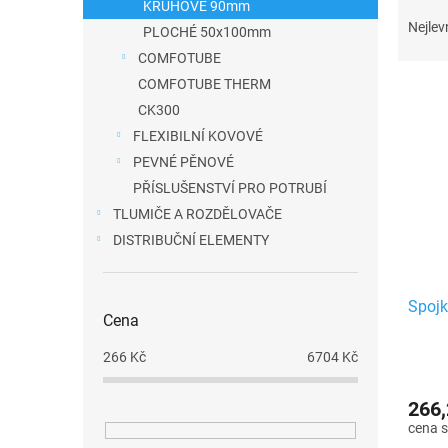
Ř
KRUHOVÉ 90mm
a
a
Nejlev
PLOCHÉ 50x100mm
n
z
COMFOTUBE
e
e
COMFOTUBE THERM
V
l
n
CK300
ý
í
FLEXIBILNÍ KOVOVÉ
p
p
PEVNÉ PĚNOVÉ
i
r
PŘÍSLUŠENSTVÍ PRO POTRUBÍ
s
o
TLUMIČE A ROZDĚLOVAČE
p
d
DISTRIBUČNÍ ELEMENTY
r
u
o
k
d
Spojk
t
Cena
u
ů
k
266
Kč
6704
Kč
t
ů
266,