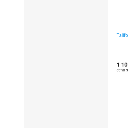
Talíř
1 10