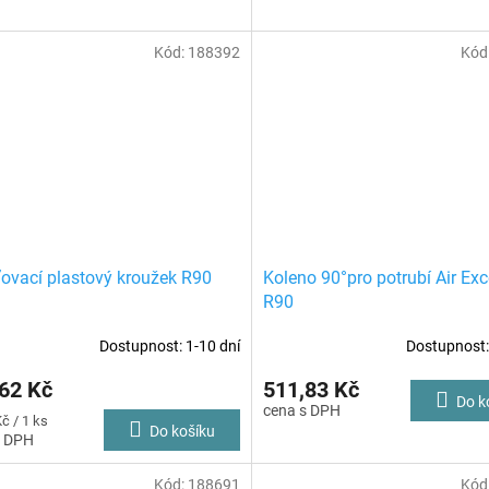
Kód:
188392
Kód
ťovací plastový kroužek R90
Koleno 90°pro potrubí Air Exc
R90
Dostupnost: 1-10 dní
Dostupnost:
62 Kč
511,83 Kč
Do k
č / 1 ks
Do košíku
Kód:
188691
Kód