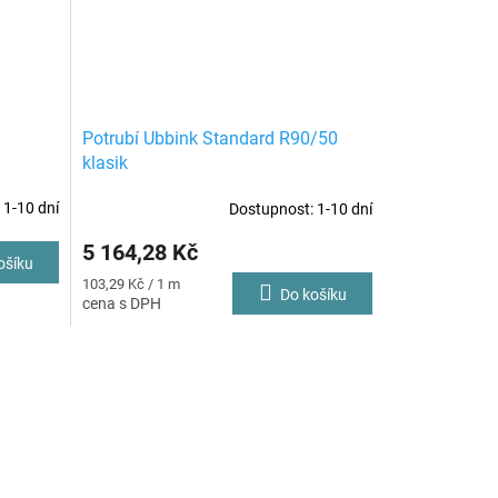
Potrubí Ubbink Standard R90/50
klasik
 1-10 dní
Dostupnost: 1-10 dní
5 164,28 Kč
ošíku
Měrná
103,29 Kč / 1 m
Do košíku
cena: