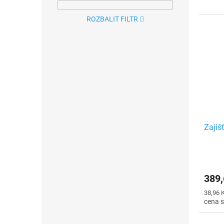
ROZBALIT FILTR
Zajiš
389,
Měrná
38,96 K
cena: