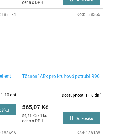
cena:
:
188174
Kód:
188366
ellent
Těsnění AEx pro kruhové potrubí R90
 1-10 dní
Dostupnost: 1-10 dní
565,07 Kč
ošíku
Měrná
56,51 Kč / 1 ks
Do košíku
cena:
:
188696
Kód:
188188