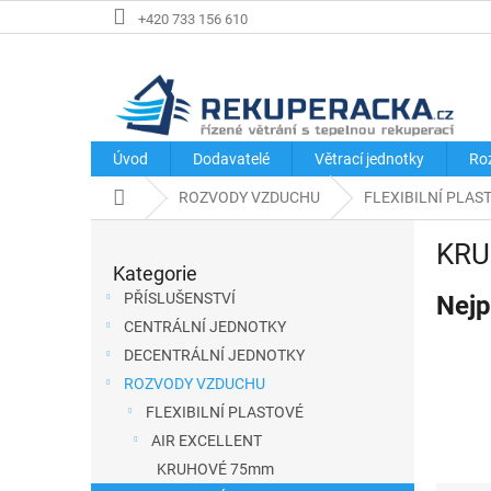
Přejít
+420 733 156 610
na
obsah
Úvod
Dodavatelé
Větrací jednotky
Ro
Domů
ROZVODY VZDUCHU
FLEXIBILNÍ PLAS
P
KRU
o
Kategorie
Přeskočit
s
kategorie
PŘÍSLUŠENSTVÍ
Nejp
t
CENTRÁLNÍ JEDNOTKY
r
DECENTRÁLNÍ JEDNOTKY
a
ROZVODY VZDUCHU
n
FLEXIBILNÍ PLASTOVÉ
n
AIR EXCELLENT
í
KRUHOVÉ 75mm
p