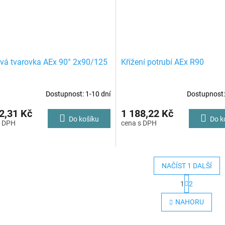
ová tvarovka AEx 90° 2x90/125
Křížení potrubí AEx R90
Dostupnost: 1-10 dní
Dostupnost:
2,31 Kč
1 188,22 Kč
Do košíku
Do k
NAČÍST 1 DALŠÍ
S
1
2
t
O
r
v
NAHORU
á
l
n
á
k