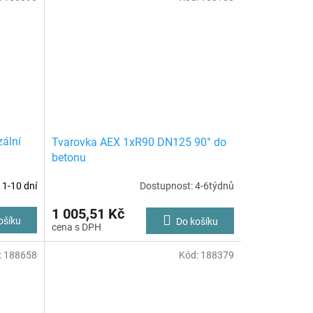
zální
Tvarovka AEX 1xR90 DN125 90° do
betonu
 1-10 dní
Dostupnost: 4-6týdnů
1 005,51 Kč
ošíku
Do košíku
:
188658
Kód:
188379