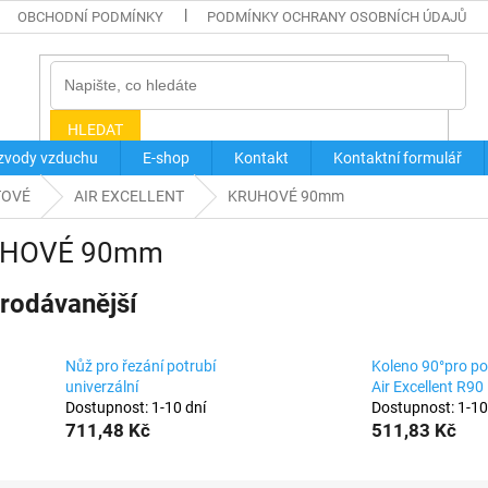
OBCHODNÍ PODMÍNKY
PODMÍNKY OCHRANY OSOBNÍCH ÚDAJŮ
HLEDAT
zvody vzduchu
E-shop
Kontakt
Kontaktní formulář
TOVÉ
AIR EXCELLENT
KRUHOVÉ 90mm
HOVÉ 90mm
rodávanější
Nůž pro řezání potrubí
Koleno 90°pro po
univerzální
Air Excellent R90
Dostupnost: 1-10 dní
Dostupnost: 1-10
711,48 Kč
511,83 Kč