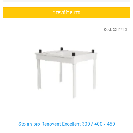
z
e
OTEVŘÍT FILTR
n
í
V
Kód:
532723
p
ý
r
p
o
i
d
s
u
p
k
r
t
o
ů
d
u
k
t
ů
Stojan pro Renovent Excellent 300 / 400 / 450