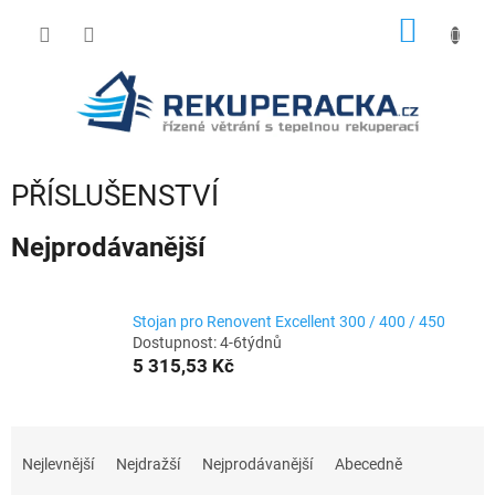
Přejít
NÁKUP
na
obsah
KOŠÍK
PŘÍSLUŠENSTVÍ
Nejprodávanější
Stojan pro Renovent Excellent 300 / 400 / 450
Dostupnost: 4-6týdnů
5 315,53 Kč
Ř
a
Nejlevnější
Nejdražší
Nejprodávanější
Abecedně