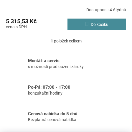
Dostupnost: 4-6týdnů
5 315,53 Kč
Do košíku
1
položek celkem
O
v
l
Montáž a servis
á
s možností prodloužení záruky
d
a
c
Po-Pá: 07:00 - 17:00
í
konzultační hodiny
p
r
v
Cenová nabídka do 5 dnů
k
Bezplatná cenová nabídka
y
v