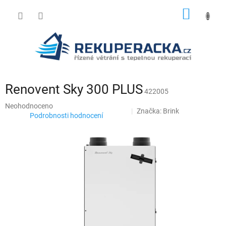
Přejít
NÁKUP
na
obsah
KOŠÍK
Renovent Sky 300 PLUS
422005
Průměrné
Neohodnoceno
Značka:
Brink
hodnocení
Podrobnosti hodnocení
produktu
je
0,0
z
5
hvězdiček.