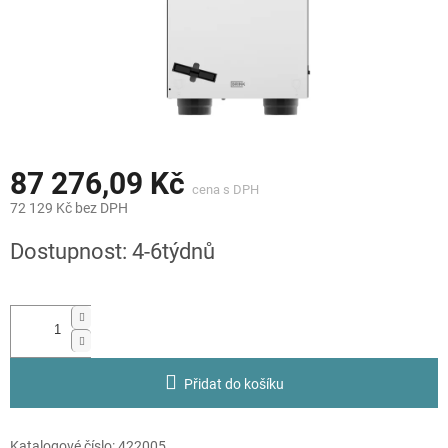
87 276,09 Kč
72 129 Kč bez DPH
Měrná
Dostupnost: 4-6týdnů
cena:
Přidat do košíku
Katalogové číslo:
422005