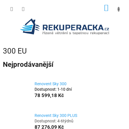
Přejít
NÁKUP
na
obsah
KOŠÍK
300 EU
Nejprodávanější
Renovent Sky 300
Dostupnost: 1-10 dní
78 599,18 Kč
Renovent Sky 300 PLUS
Dostupnost: 4-6týdnů
87 276,09 Kč