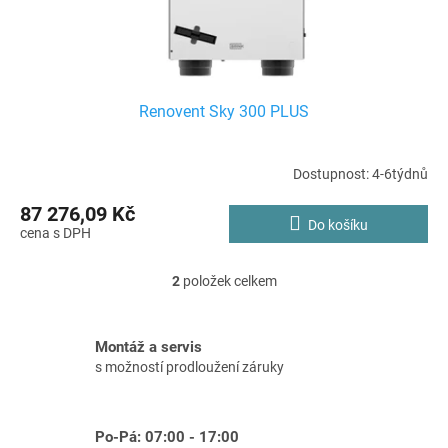
Renovent Sky 300 PLUS
Dostupnost: 4-6týdnů
87 276,09 Kč
Do košíku
2
položek celkem
O
v
l
Montáž a servis
á
s možností prodloužení záruky
d
a
c
Po-Pá: 07:00 - 17:00
í