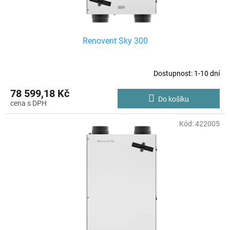
k
t
ů
Renovent Sky 300
Dostupnost: 1-10 dní
78 599,18 Kč
Do košíku
Kód:
422005