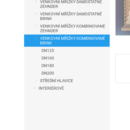
VENKOVNÍ MŘÍŽKY SAMOSTATNÉ
a
ZEHNDER
n
VENKOVNÍ MŘÍŽKY SAMOSTATNÉ
BRINK
e
VENKOVNÍ MŘÍŽKY KOMBINOVANÉ
l
ZEHNDER
VENKOVNÍ MŘÍŽKY KOMBINOVANÉ
BRINK
DN125
DN160
DN180
DN200
STŘEŠNÍ HLAVICE
INTERIÉROVÉ