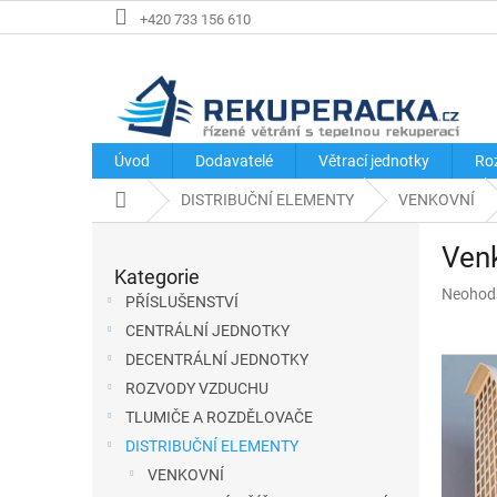
Přejít
+420 733 156 610
na
obsah
Úvod
Dodavatelé
Větrací jednotky
Ro
Domů
DISTRIBUČNÍ ELEMENTY
VENKOVNÍ
P
Ven
o
Kategorie
Přeskočit
s
Průměr
Neohod
kategorie
PŘÍSLUŠENSTVÍ
hodnoce
t
CENTRÁLNÍ JEDNOTKY
produkt
r
je
DECENTRÁLNÍ JEDNOTKY
a
0,0
ROZVODY VZDUCHU
z
n
TLUMIČE A ROZDĚLOVAČE
5
n
hvězdič
DISTRIBUČNÍ ELEMENTY
í
VENKOVNÍ
p