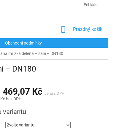
Přihlášení
NÁKUPNÍ
Prázdný košík
KOŠÍK
Obchodní podmínky
aná mřížka dělená – sání – DN180
ní – DN180
 469,07 Kč
 Kč
bez DPH
e variantu