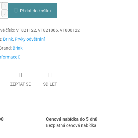
Přidat do košíku
é číslo:
VT821122, V
T821806, VT800122
e:
Brink
,
Prvky odvětrání
Brand:
Brink
informace
ZEPTAT SE
SDÍLET
00
Cenová nabídka do 5 dnů
Bezplatná cenová nabídka