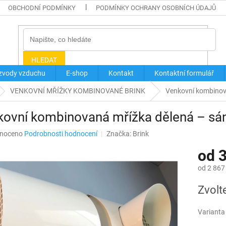
OBCHODNÍ PODMÍNKY
PODMÍNKY OCHRANY OSOBNÍCH ÚDAJŮ
HLEDAT
zvody vzduchu
E-shop
Kontakt
Kontaktní formulář
VENKOVNÍ MŘÍŽKY KOMBINOVANÉ BRINK
Venkovní kombinov
kovní kombinovaná mřížka dělená – sá
né
noceno
Podrobnosti hodnocení
Značka:
Brink
ní
od
3
u
od
2 867
Měrná
Zvolt
cena:
ek.
Varianta