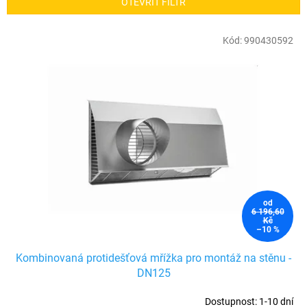
OTEVŘÍT FILTR
n
í
V
Kód:
990430592
p
ý
r
p
o
i
d
s
u
p
k
r
t
o
ů
d
u
od
k
6 196,60
Kč
t
–10 %
ů
Kombinovaná protidešťová mřížka pro montáž na stěnu -
DN125
Dostupnost: 1-10 dní