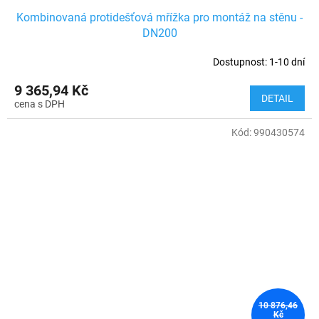
Kombinovaná protidešťová mřížka pro montáž na stěnu -
DN200
Dostupnost: 1-10 dní
9 365,94 Kč
DETAIL
Kód:
990430574
10 876,46
Kč