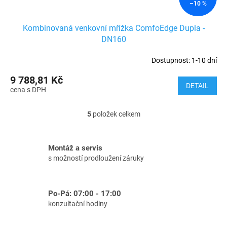
–10 %
Kombinovaná venkovní mřížka ComfoEdge Dupla -
DN160
Dostupnost: 1-10 dní
9 788,81 Kč
DETAIL
5
položek celkem
O
v
l
Montáž a servis
á
s možností prodloužení záruky
d
a
c
Po-Pá: 07:00 - 17:00
í
konzultační hodiny
p
r