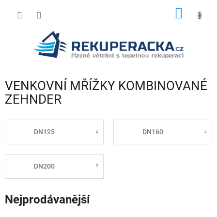
Přejít
NÁKUP
na
obsah
KOŠÍK
VENKOVNÍ MŘÍŽKY KOMBINOVANÉ
ZEHNDER
DN125
DN160
DN200
Nejprodávanější