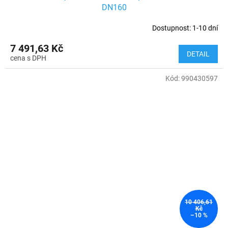
DN160
Dostupnost: 1-10 dní
7 491,63 Kč
DETAIL
Kód:
990430597
10 406,61
Kč
–10 %