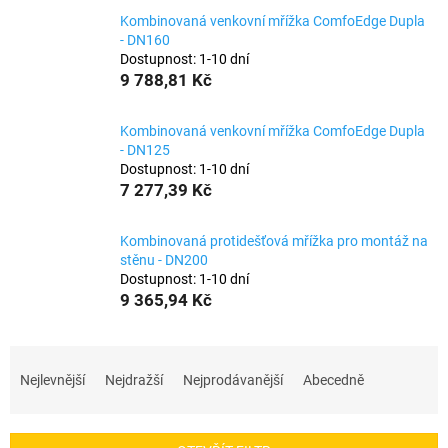
Kombinovaná venkovní mřížka ComfoEdge Dupla
- DN160
Dostupnost: 1-10 dní
9 788,81 Kč
Kombinovaná venkovní mřížka ComfoEdge Dupla
- DN125
Dostupnost: 1-10 dní
7 277,39 Kč
Kombinovaná protidešťová mřížka pro montáž na
stěnu - DN200
Dostupnost: 1-10 dní
9 365,94 Kč
Ř
a
Nejlevnější
Nejdražší
Nejprodávanější
Abecedně
z
e