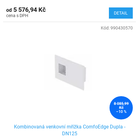
5 576,94 Kč
od
DETAIL
Kód:
990430570
8 085,99
Kč
–10 %
Kombinovaná venkovní mřížka ComfoEdge Dupla -
DN125