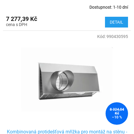
Dostupnost: 1-10 dní
7 277,39 Kč
DETAIL
Kód:
990430595
8 324,04
Kč
–10 %
Kombinovaná protidešťová mřížka pro montáž na stěnu -