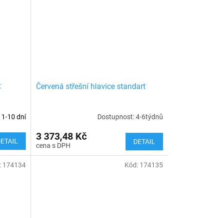
t
Červená střešní hlavice standart
 1-10 dní
Dostupnost: 4-6týdnů
3 373,48 Kč
ETAIL
DETAIL
:
174134
Kód:
174135