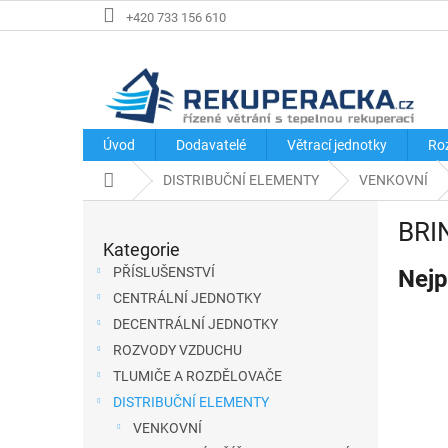
Přejít
+420 733 156 610
na
obsah
Úvod
Dodavatelé
Větrací jednotky
Ro
Domů
DISTRIBUČNÍ ELEMENTY
VENKOVNÍ
P
BRI
o
Kategorie
Přeskočit
s
kategorie
PŘÍSLUŠENSTVÍ
Nejp
t
CENTRÁLNÍ JEDNOTKY
r
DECENTRÁLNÍ JEDNOTKY
a
ROZVODY VZDUCHU
n
TLUMIČE A ROZDĚLOVAČE
n
DISTRIBUČNÍ ELEMENTY
í
VENKOVNÍ
p