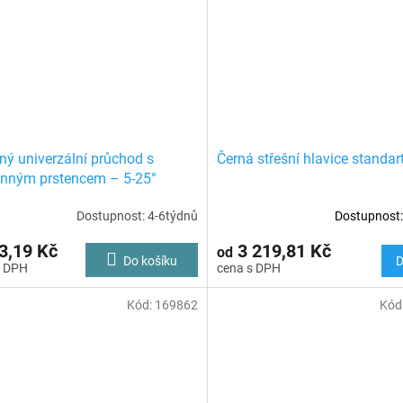
ný univerzální průchod s
Černá střešní hlavice standar
nným prstencem – 5-25°
Dostupnost: 4-6týdnů
Dostupnost:
3,19 Kč
3 219,81 Kč
od
Do košíku
D
Kód:
169862
Kód