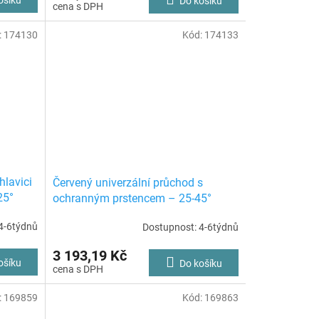
Do košíku
:
174130
Kód:
174133
hlavici
Červený univerzální průchod s
25°
ochranným prstencem – 25-45°
4-6týdnů
Dostupnost: 4-6týdnů
3 193,19 Kč
ošíku
Do košíku
:
169859
Kód:
169863