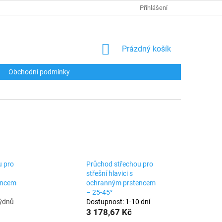
Přihlášení
NÁKUPNÍ
Prázdný košík
KOŠÍK
Obchodní podmínky
u pro
Průchod střechou pro
střešní hlavici s
encem
ochranným prstencem
– 25-45°
týdnů
Dostupnost: 1-10 dní
3 178,67 Kč