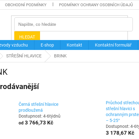
OBCHODNÍ PODMÍNKY
PODMÍNKY OCHRANY OSOBNÍCH ÚDAJŮ
HLEDAT
zvody vzduchu
E-shop
Kontakt
Kontaktní formulář
STŘEŠNÍ HLAVICE
BRINK
NK
rodávanější
Průchod střecho
Černá střešní hlavice
střešní hlavici s
prodloužená
ochranným prst
Dostupnost: 4-6týdnů
– 5-25°
3 766,73 Kč
od
Dostupnost: 4-6
3 178,67 Kč