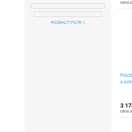
ROZBALIT FILTR
Průch
s och
3 17