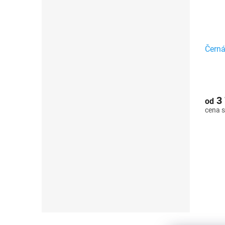
Černá
3 
od