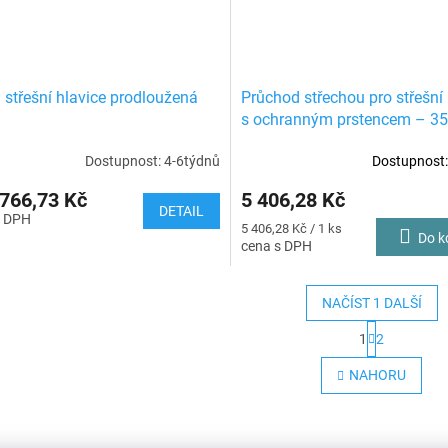
 střešní hlavice prodloužená
Průchod střechou pro střešní 
s ochranným prstencem – 35
Dostupnost: 4-6týdnů
Dostupnost:
766,73 Kč
5 406,28 Kč
DETAIL
Měrná
5 406,28 Kč / 1 ks
Do k
cena:
NAČÍST 1 DALŠÍ
S
1
2
t
O
r
v
NAHORU
á
l
n
á
k
d
o
a
v