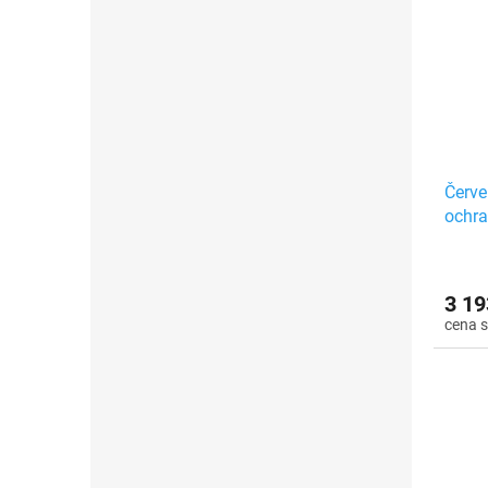
Červe
ochra
3 19