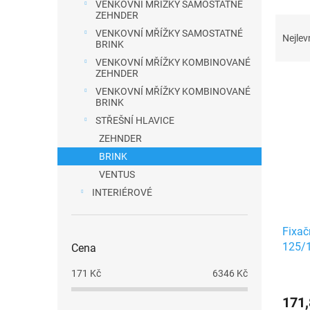
VENKOVNÍ MŘÍŽKY SAMOSTATNÉ
a
ZEHNDER
Ř
n
VENKOVNÍ MŘÍŽKY SAMOSTATNÉ
a
Nejlev
BRINK
e
z
VENKOVNÍ MŘÍŽKY KOMBINOVANÉ
l
e
ZEHNDER
V
n
VENKOVNÍ MŘÍŽKY KOMBINOVANÉ
ý
BRINK
í
p
STŘEŠNÍ HLAVICE
p
i
ZEHNDER
r
s
BRINK
o
p
VENTUS
d
r
INTERIÉROVÉ
u
o
k
d
Fixač
t
u
125/
Cena
ů
k
171
Kč
6346
Kč
t
ů
171,