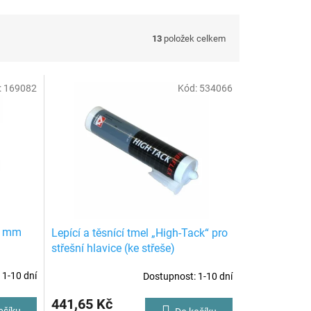
13
položek celkem
:
169082
Kód:
534066
80 mm
Lepící a těsnící tmel „High-Tack“ pro
střešní hlavice (ke střeše)
 1-10 dní
Dostupnost: 1-10 dní
441,65 Kč
ošíku