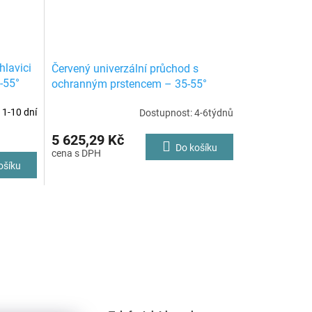
hlavici
Červený univerzální průchod s
-55°
ochranným prstencem – 35-55°
 1-10 dní
Dostupnost: 4-6týdnů
5 625,29 Kč
Do košíku
ošíku