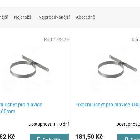
nější
Nejdražší
Nejprodávanější
Abecedně
Kód:
169075
Kód
ní úchyt pro hlavice
Fixační úchyt pro hlavice 1
160mm
Dostupnost: 1-10 dní
Dostupnost:
82 Kč
181,50 Kč
Do košíku
Do k