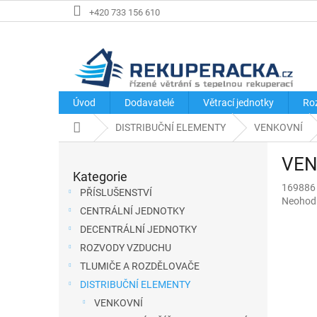
Přejít
+420 733 156 610
na
obsah
Úvod
Dodavatelé
Větrací jednotky
Ro
Domů
DISTRIBUČNÍ ELEMENTY
VENKOVNÍ
P
VENT
o
Kategorie
Přeskočit
s
169886
kategorie
PŘÍSLUŠENSTVÍ
Průměr
Neohod
t
CENTRÁLNÍ JEDNOTKY
hodnoce
r
produkt
DECENTRÁLNÍ JEDNOTKY
a
je
ROZVODY VZDUCHU
0,0
n
TLUMIČE A ROZDĚLOVAČE
z
n
5
DISTRIBUČNÍ ELEMENTY
í
hvězdič
VENKOVNÍ
p