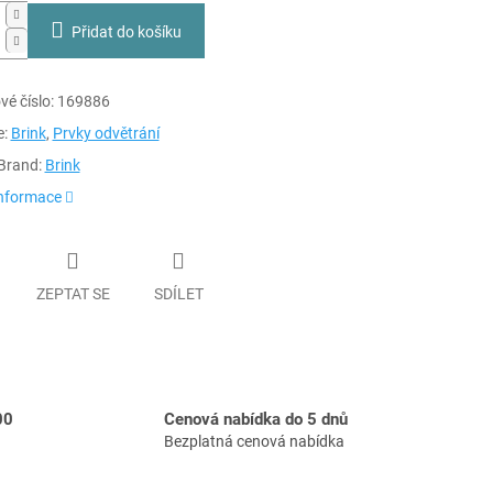
Přidat do košíku
é číslo:
169886
e:
Brink
,
Prvky odvětrání
Brand:
Brink
informace
ZEPTAT SE
SDÍLET
00
Cenová nabídka do 5 dnů
Bezplatná cenová nabídka