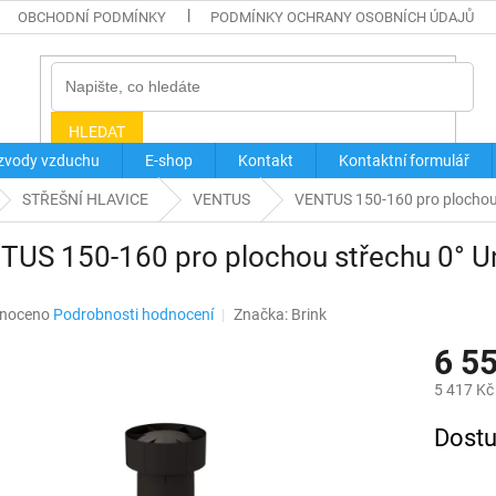
OBCHODNÍ PODMÍNKY
PODMÍNKY OCHRANY OSOBNÍCH ÚDAJŮ
HLEDAT
zvody vzduchu
E-shop
Kontakt
Kontaktní formulář
STŘEŠNÍ HLAVICE
VENTUS
VENTUS 150-160 pro plochou s
US 150-160 pro plochou střechu 0° Uni
né
noceno
Podrobnosti hodnocení
Značka:
Brink
ní
6 5
u
5 417 Kč
Měrná
Dostu
cena:
ek.