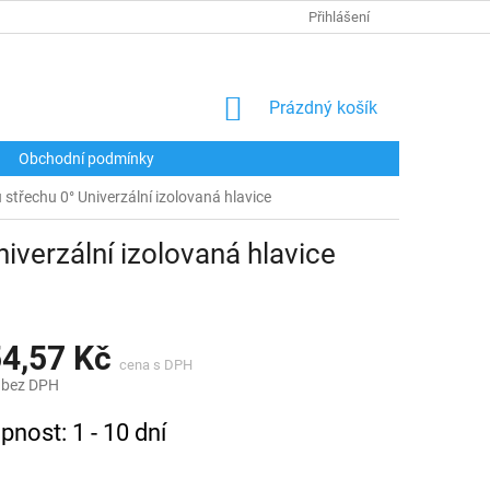
Přihlášení
NÁKUPNÍ
Prázdný košík
KOŠÍK
Obchodní podmínky
třechu 0° Univerzální izolovaná hlavice
verzální izolovaná hlavice
54,57 Kč
 bez DPH
pnost: 1 - 10 dní